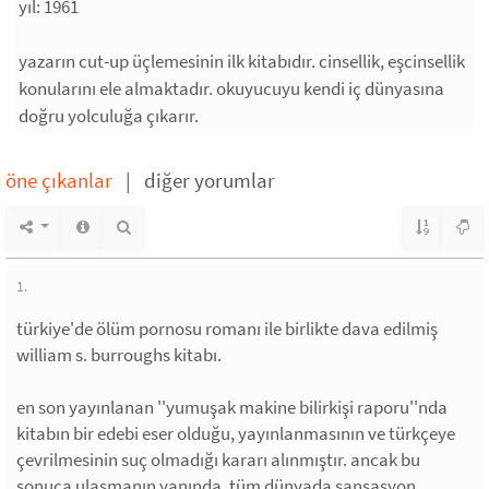
yıl: 1961
yazarın cut-up üçlemesinin ilk kitabıdır. cinsellik, eşcinsellik
konularını ele almaktadır. okuyucuyu kendi iç dünyasına
doğru yolculuğa çıkarır.
öne çıkanlar
|
diğer yorumlar
1.
türkiye'de ölüm pornosu romanı ile birlikte dava edilmiş
william s. burroughs kitabı.
en son yayınlanan ''yumuşak makine bilirkişi raporu''nda
kitabın bir edebi eser olduğu, yayınlanmasının ve türkçeye
çevrilmesinin suç olmadığı kararı alınmıştır. ancak bu
sonuca ulaşmanın yanında, tüm dünyada sansasyon