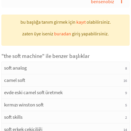
bensenobiz
bu başlığa tanım girmek için
kayıt
olabilirsiniz.
zaten üye iseniz
buradan
giriş yapabilirsiniz.
"the soft machine" ile benzer başlıklar
soft analog
8
camel soft
16
evde eski camel soft üretmek
9
kırmızı winston soft
5
soft skills
2
soft erkek çekiciliği
14