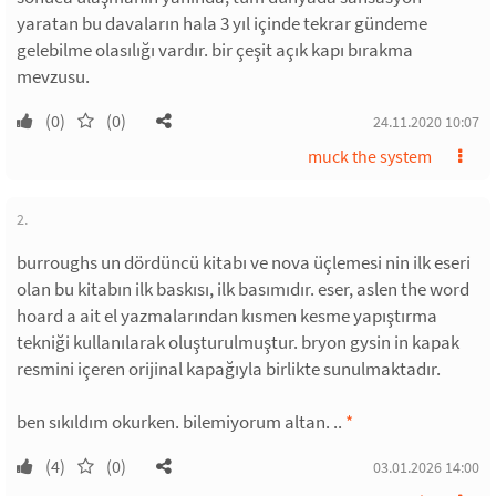
yaratan bu davaların hala 3 yıl içinde tekrar gündeme
gelebilme olasılığı vardır. bir çeşit açık kapı bırakma
mevzusu.
(0)
(0)
24.11.2020 10:07
muck the system
2.
burroughs un dördüncü kitabı ve nova üçlemesi nin ilk eseri
olan bu kitabın ilk baskısı, ilk basımıdır. eser, aslen the word
hoard a ait el yazmalarından kısmen kesme yapıştırma
tekniği kullanılarak oluşturulmuştur. bryon gysin in kapak
resmini içeren orijinal kapağıyla birlikte sunulmaktadır.
ben sıkıldım okurken. bilemiyorum altan. ..
*
(4)
(0)
03.01.2026 14:00