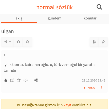
normal sözlük
akış
gündem
konular
ulgan
1.
iyilik tanrısı. kaira'nın oğlu. o, türk ve moğol bir yaratıcı-
tanrıdır
(1)
(0)
28.12.2020 13:42
zurvan
bu başlığa tanım girmek için
kayıt
olabilirsiniz.