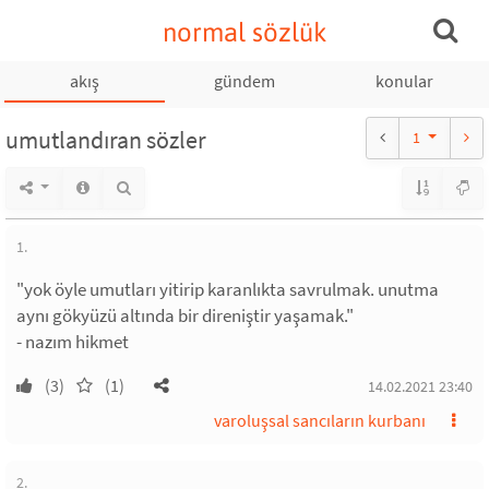
normal sözlük
akış
gündem
konular
umutlandıran sözler
1
1.
"yok öyle umutları yitirip karanlıkta savrulmak. unutma
aynı gökyüzü altında bir direniştir yaşamak."
- nazım hikmet
(3)
(1)
14.02.2021 23:40
varoluşsal sancıların kurbanı
2.