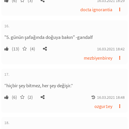
(6)
(3)
16.03.2021 18:29
docta ignorantia
16.
"5. günün şafağında doğuya bakın" -gandalf
(13)
(4)
16.03.2021 18:42
mezbiyenbirey
17.
“hiçbir şey bitmez, her şey değişir.”
(6)
(2)
16.03.2021 18:48
ozgur1ey
18.