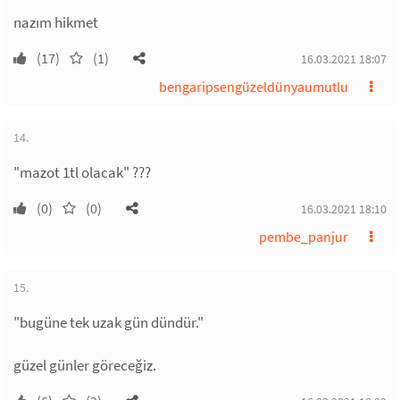
nazım hikmet
(17)
(1)
16.03.2021 18:07
bengaripsengüzeldünyaumutlu
14.
"mazot 1tl olacak" ???
(0)
(0)
16.03.2021 18:10
pembe_panjur
15.
"bugüne tek uzak gün dündür."
güzel günler göreceğiz.