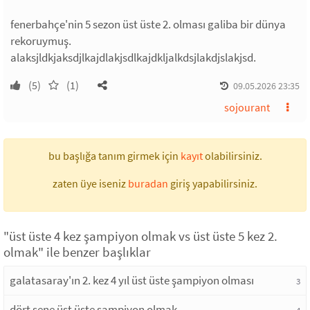
fenerbahçe'nin 5 sezon üst üste 2. olması galiba bir dünya
rekoruymuş.
alaksjldkjaksdjlkajdlakjsdlkajdkljalkdsjlakdjslakjsd.
(5)
(1)
09.05.2026 23:35
sojourant
bu başlığa tanım girmek için
kayıt
olabilirsiniz.
zaten üye iseniz
buradan
giriş yapabilirsiniz.
"üst üste 4 kez şampiyon olmak vs üst üste 5 kez 2.
olmak" ile benzer başlıklar
galatasaray'ın 2. kez 4 yıl üst üste şampiyon olması
3
dört sene üst üste şampiyon olmak