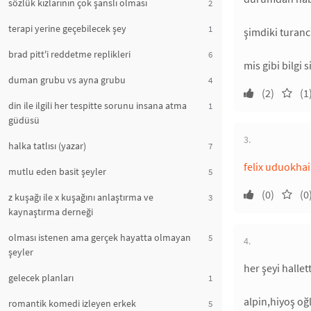
sözlük kızlarının çok şanslı olması
2
terapi yerine geçebilecek şey
1
şimdiki turancı
brad pitt'i reddetme replikleri
6
mis gibi bilgi s
duman grubu vs ayna grubu
4
(2)
(1
din ile ilgili her tespitte sorunu insana atma
1
güdüsü
3.
halka tatlısı (yazar)
7
felix uduokhai
mutlu eden basit şeyler
5
(0)
(0
z kuşağı ile x kuşağını anlaştırma ve
3
kaynaştırma derneği
olması istenen ama gerçek hayatta olmayan
5
4.
şeyler
her şeyi hallet
gelecek planları
1
alpin,hiyoş oğl
romantik komedi izleyen erkek
5