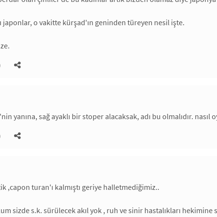
 japonlar, o vakitte kürşad'ın geninden türeyen nesil işte.
ize.
)
'nin yanına, sağ ayaklı bir stoper alacaksak, adı bu olmalıdır. nasıl 
)
tik ,capon turan'ı kalmıştı geriye halletmediğimiz..
um sizde s.k. sürülecek akıl yok , ruh ve sinir hastalıkları hekimine