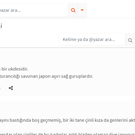
i
n bir ukdesidir.
turancılığı savunan japon aşırı sağ guruplardır.
)
yını bastığında boş geçmemiş, bir iki tane çinli kıza da genlerini ak
dar olan çinliler de bu kadınlar artık bizden olamaz diye japonya'