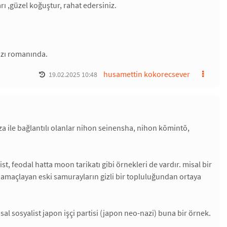
 ,güzel koğuştur, rahat edersiniz.
kızı romanında.
husamettin kokorecsever
19.02.2025 10:48
za ile bağlantılı olanlar nihon seinensha, nihon kōmintō,
, feodal hatta moon tarikatı gibi örnekleri de vardır. misal bir
amaçlayan eski samurayların gizli bir topluluğundan ortaya
al sosyalist japon işçi partisi (japon neo-nazi) buna bir örnek.