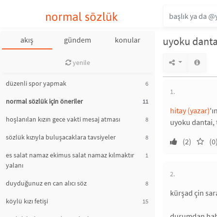
normal sözlük
uyoku danta
akış
gündem
konular
yenile
düzenli spor yapmak
6
1.
normal sözlük için öneriler
11
hitay (yazar)
'ı
hoşlanılan kızın gece vakti mesaj atması
8
uyoku dantai, 
sözlük kızıyla buluşacaklara tavsiyeler
8
(2)
(0
es salat namaz ekimus salat namaz kılmaktır
1
yalanı
2.
duyduğunuz en can alıcı söz
8
kürşad çin sara
köylü kızı fetişi
15
durumdan haber