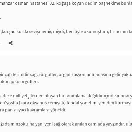
i, mahzar osman hastanesi 32. koğuşa koyun dedim başhekime bunları
.
af ,kürşad kurtla sevişmemiş miydi, ben öyle okumuştum, fırıncının 
)
ir çatı terimdir sağcı örgütler, organizasyonlar manasına gelir yaku
ōkon juku örgütleri.
adece milliyetçilerden oluşan bir tanımlama değildir içinde monarşist
en'yōsha (kara okyanus cemiyeti) feodal yönetimi yeniden kurmayı 
nra pan-asyacı kavramlara yöneldi.
ığı da minzoku-ha yani yeni sağ olarak anılan camiada yaygındır. ulus