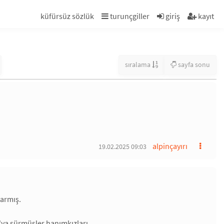
küfürsüz sözlük
turunçgiller
giriş
kayıt
sıralama
sayfa sonu
alpinçayırı
19.02.2025 09:03
tarmış.
ya sürmüşler hanımkızları...