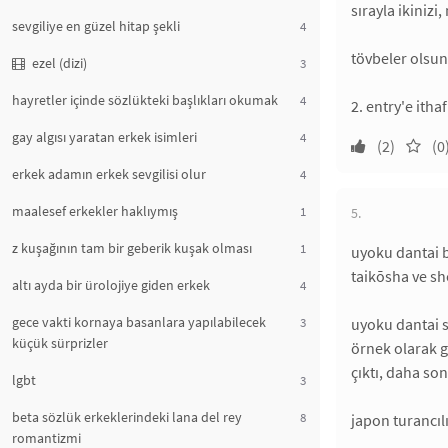
sırayla ikiniz
sevgiliye en güzel hitap şekli
4
tövbeler olsun
ezel (dizi)
3
hayretler içinde sözlükteki başlıkları okumak
4
2. entry'e ith
gay algısı yaratan erkek isimleri
4
(2)
(0
erkek adamın erkek sevgilisi olur
4
maalesef erkekler haklıymış
1
5.
z kuşağının tam bir geberik kuşak olması
1
uyoku dantai b
taikōsha ve sh
altı ayda bir ürolojiye giden erkek
4
gece vakti kornaya basanlara yapılabilecek
3
uyoku dantai s
küçük sürprizler
örnek olarak g
çıktı, daha so
lgbt
3
beta sözlük erkeklerindeki lana del rey
8
japon turancıl
romantizmi