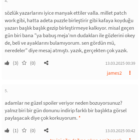
4.
sözlük yazarlarını iyice manyak ettiler valla. millet patch
work gibi, hatta adeta puzzle birleştirir gibi kafaya koyduğu
yazarı başlık başlık gezip birleştirmeye kalkıyor. misal geçen
gün biri bana "ya babuş meja'nın dudakları ile gözlerini okey
de, beli ve ayaklarını bulamıyorum. sen gördün mü,
neredeler" diye mesaj atmıştı. yazık, gerçekten çok yazık.
(3)
(0)
13.03.2025 00:39
james2
5.
adamlar ne güzel spoiler veriyor neden bozuyorsunuz?
yalnız biri bir gün donunu indirip farklı bir başlıkta görsel
paylaşacak diye çok korkuyorum.
*
(1)
(0)
13.03.2025 00:42