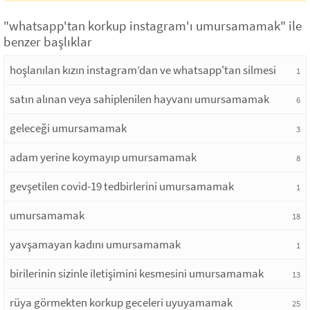
"whatsapp'tan korkup instagram'ı umursamamak" ile
benzer başlıklar
hoşlanılan kızın instagram’dan ve whatsapp'tan silmesi
1
satın alınan veya sahiplenilen hayvanı umursamamak
6
geleceği umursamamak
3
adam yerine koymayıp umursamamak
8
gevşetilen covid-19 tedbirlerini umursamamak
1
umursamamak
18
yavşamayan kadını umursamamak
1
birilerinin sizinle iletişimini kesmesini umursamamak
13
rüya görmekten korkup geceleri uyuyamamak
25