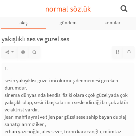
normal sözlük
akış
gündem
konular
yakışlıklı ses ve güzel ses
1.
sesin yakışıklısı güzeli mi olurmuş denmemesi gereken
durumdur.
sinema dünyasında kendisi fiziki olarak çok güzel yada çok
yakışıklı olup, sesini başkalarının seslendirdiği bir çok aktör
ve aktrist vardır.
jean mahfi ayral ve tijen par güzel sese sahip bayan dublaj
sanatçılarımız iken,
erhan yazıcıoğlu, alev sezer, toron karacaoğlu, mümtaz