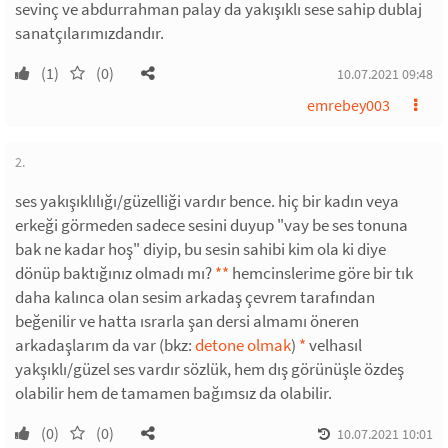
sevinç ve abdurrahman palay da yakışıklı sese sahip dublaj
sanatçılarımızdandır.
(1)
(0)
10.07.2021 09:48
emrebey003
2.
ses yakışıklılığı/güzelliği vardır bence. hiç bir kadın veya
erkeği görmeden sadece sesini duyup "vay be ses tonuna
bak ne kadar hoş" diyip, bu sesin sahibi kim ola ki diye
dönüp baktığınız olmadı mı?
*
*
hemcinslerime göre bir tık
daha kalınca olan sesim arkadaş çevrem tarafından
beğenilir ve hatta ısrarla şan dersi almamı öneren
arkadaşlarım da var (bkz:
detone olmak
)
*
velhasıl
yakşıklı/güzel ses vardır sözlük, hem dış görünüşle özdeş
olabilir hem de tamamen bağımsız da olabilir.
(0)
(0)
10.07.2021 10:01