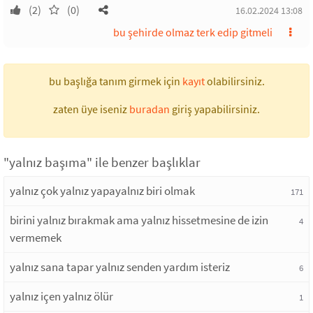
(2)
(0)
16.02.2024 13:08
bu şehirde olmaz terk edip gitmeli
bu başlığa tanım girmek için
kayıt
olabilirsiniz.
zaten üye iseniz
buradan
giriş yapabilirsiniz.
"yalnız başıma" ile benzer başlıklar
yalnız çok yalnız yapayalnız biri olmak
171
birini yalnız bırakmak ama yalnız hissetmesine de izin
4
vermemek
yalnız sana tapar yalnız senden yardım isteriz
6
yalnız içen yalnız ölür
1