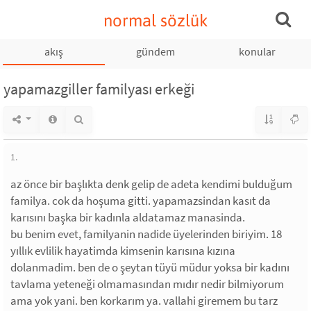
normal sözlük
akış
gündem
konular
yapamazgiller familyası erkeği
1.
az önce bir başlıkta denk gelip de adeta kendimi bulduğum
familya. cok da hoşuma gitti. yapamazsindan kasıt da
karısını başka bir kadınla aldatamaz manasinda.
bu benim evet, familyanin nadide üyelerinden biriyim. 18
yıllık evlilik hayatimda kimsenin karısına kızına
dolanmadim. ben de o şeytan tüyü müdur yoksa bir kadını
tavlama yeteneği olmamasından mıdır nedir bilmiyorum
ama yok yani. ben korkarım ya. vallahi giremem bu tarz