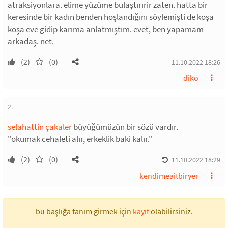
atraksiyonlara. elime yüzüme bulaştırırir zaten. hatta bir
keresinde bir kadın benden hoşlandığını söylemişti de koşa
koşa eve gidip karıma anlatmıştım. evet, ben yapamam
arkadaş. net.
(2)
(0)
11.10.2022 18:26
diko
2.
selahattin çakaler
büyüğümüzün bir sözü vardır.
"okumak cehaleti alır, erkeklik baki kalır."
(2)
(0)
11.10.2022 18:29
kendimeaitbiryer
bu başlığa tanım girmek için
kayıt
olabilirsiniz.