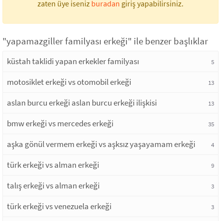
zaten üye iseniz
buradan
giriş yapabilirsiniz.
"yapamazgiller familyası erkeği" ile benzer başlıklar
küstah taklidi yapan erkekler familyası
5
motosiklet erkeği vs otomobil erkeği
13
aslan burcu erkeği aslan burcu erkeği ilişkisi
13
bmw erkeği vs mercedes erkeği
35
aşka gönül vermem erkeği vs aşksız yaşayamam erkeği
4
türk erkeği vs alman erkeği
9
talış erkeği vs alman erkeği
3
türk erkeği vs venezuela erkeği
3