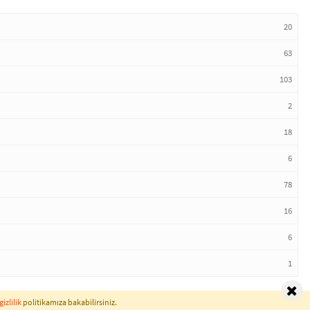
20
63
103
2
18
6
78
16
6
1
gizlilik
politikamıza bakabilirsiniz.
Normal Sözlük © 2026