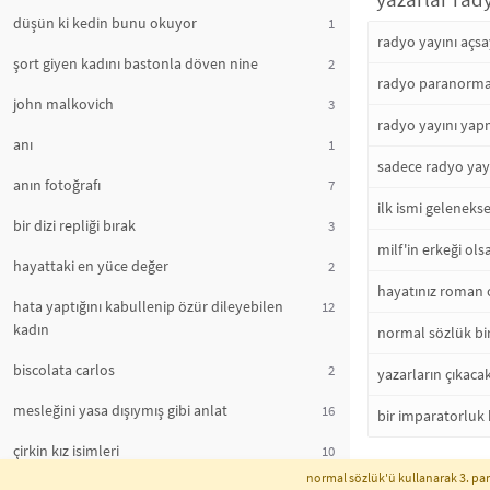
düşün ki kedin bunu okuyor
1
radyo yayını açsa
şort giyen kadını bastonla döven nine
2
radyo paranormal
john malkovich
3
radyo yayını yapm
anı
1
sadece radyo yayı
anın fotoğrafı
7
ilk ismi geleneks
bir dizi repliği bırak
3
milf'in erkeği ol
hayattaki en yüce değer
2
hayatınız roman 
hata yaptığını kabullenip özür dileyebilen
12
kadın
normal sözlük bi
biscolata carlos
2
yazarların çıkacak
mesleğini yasa dışıymış gibi anlat
16
bir imparatorluk 
çirkin kız isimleri
10
normal sözlük'ü kullanarak 3. part
instagram