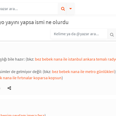
yo yayını yapsa ismi ne olurdu
ığı bile hazır: (bkz:
bez bebek nana ile istanbul ankara temalı rady
simler de gelmiyor değil: (bkz:
bez bebek nana ile metro günlükleri
)
k nana ile fırtınalar koparsa kopsun
)
)
 benim sevdam imera fera
)