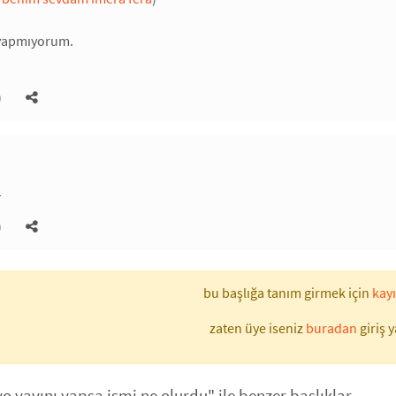
 yapmıyorum.
)
1
)
bu başlığa tanım girmek için
kayı
zaten üye iseniz
buradan
giriş y
o yayını yapsa ismi ne olurdu" ile benzer başlıklar