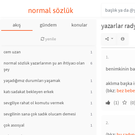
normal sözlük
yazarlar rad
akış
gündem
konular
yenile
cem uzan
1
1.
normal sözlük yazarlarının şu an ihtiyacı olan
6
benimkinin başl
şey
yaşadığımız durumları yaşamak
1
aklıma başka i
(bkz:
bez bebe
katı sadakat bekleyen erkek
1
(1)
(0
sevgiliye rahat ol komutu vermek
1
sevgilinin sana çok sadık olucam demesi
1
2.
çok asosyal
1
(bkz:
bu radyo