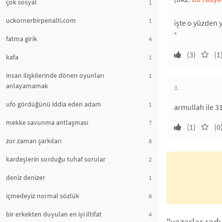
çok sosyal
1
uckornerbirpenalti.com
1
işte o yüzden
*
fatma girik
4
(3)
(1
kafa
1
insan ilişkilerinde dönen oyunları
1
anlayamamak
3.
ufo gördüğünü iddia eden adam
1
armullah ile 3
mekke savunma antlaşması
7
(1)
(0
zor zaman şarkıları
8
kardeşlerin sorduğu tuhaf sorular
2
deniz denizer
1
içmedeyiz normal sözlük
8
bir erkekten duyulan en iyi iltifat
4
"yazarlar rady