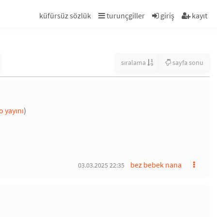
küfürsüz sözlük
turunçgiller
giriş
kayıt
sıralama
sayfa sonu
o yayını
)
bez bebek nana
03.03.2025 22:35