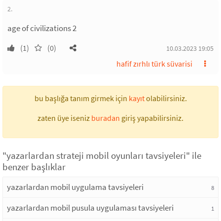
2.
age of civilizations 2
(1)
(0)
10.03.2023 19:05
hafif zırhlı türk süvarisi
bu başlığa tanım girmek için
kayıt
olabilirsiniz.
zaten üye iseniz
buradan
giriş yapabilirsiniz.
"yazarlardan strateji mobil oyunları tavsiyeleri" ile
benzer başlıklar
yazarlardan mobil uygulama tavsiyeleri
8
yazarlardan mobil pusula uygulaması tavsiyeleri
1