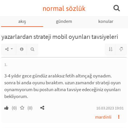
normal sözlük
akış
gündem
konular
yazarlardan strateji mobil oyunları tavsiyeleri
1.
3-4 yıldır gece gündüz aralıksız fetih altınçağ oynadım.
sonra bi anda oyunu bıraktım. uzun zamandır strateji oyun
oynamıyorum bu postun altına tavsiye edeceğiniz oyunları
bekliyorum.
(0)
(0)
10.03.2023 19:01
mardinli