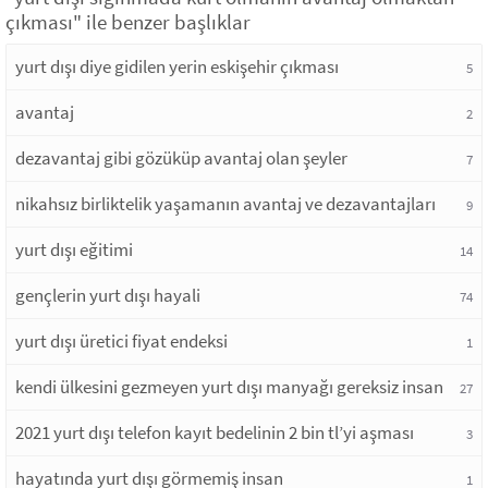
çıkması" ile benzer başlıklar
yurt dışı diye gidilen yerin eskişehir çıkması
5
avantaj
2
dezavantaj gibi gözüküp avantaj olan şeyler
7
nikahsız birliktelik yaşamanın avantaj ve dezavantajları
9
yurt dışı eğitimi
14
gençlerin yurt dışı hayali
74
yurt dışı üretici fiyat endeksi
1
kendi ülkesini gezmeyen yurt dışı manyağı gereksiz insan
27
2021 yurt dışı telefon kayıt bedelinin 2 bin tl’yi aşması
3
hayatında yurt dışı görmemiş insan
1