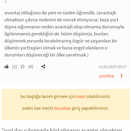
2.
avantaj olduğunu da yeni ve sizden öğrendik. (avantajlı
olmaktan çıkma nedenini de merak etmiyoruz. keza yurt
dışına sığınmanın neden avantajlı olup olmama durumuyla
ilgilenmemiz gerektiğini de. bizim düşümüz, bunları
düşünmek zorunda bırakılmamış özgür ve yaşanılası bir
ülkenin yurttaşları olmak ve buna engel olanların o
durumları düşüneceği bir ülke yaratmak.)
(2)
(0)
13.05.2025 00:27
poetika
bu başlığa tanım girmek için
kayıt
olabilirsiniz.
zaten üye iseniz
buradan
giriş yapabilirsiniz.
"yurt dışı sığınmada kürt olmanın avantaj olmaktan