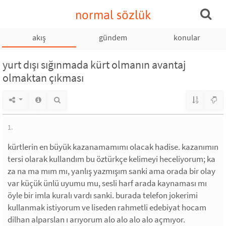
normal sözlük
akış
gündem
konular
yurt dışı sığınmada kürt olmanın avantaj
olmaktan çıkması
1.
kürtlerin en büyük kazanamamımı olacak hadise. kazanımın
tersi olarak kullandım bu öztürkçe kelimeyi heceliyorum; ka
za na ma mım mı, yanlış yazmışım sanki ama orada bir olay
var küçük ünlü uyumu mu, sesli harf arada kaynaması mı
öyle bir imla kuralı vardı sanki. burada telefon jokerimi
kullanmak istiyorum ve liseden rahmetli edebiyat hocam
dilhan alparslan ı arıyorum alo alo alo alo açmıyor.