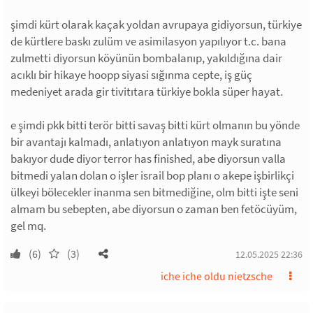
şimdi kürt olarak kaçak yoldan avrupaya gidiyorsun, türkiye
de kürtlere baskı zulüm ve asimilasyon yapılıyor t.c. bana
zulmetti diyorsun köyünün bombalanıp, yakıldığına dair
acıklı bir hikaye hoopp siyasi sığınma cepte, iş güç
medeniyet arada gir tivitıtara türkiye bokla süper hayat.
e şimdi pkk bitti terör bitti savaş bitti kürt olmanın bu yönde
bir avantajı kalmadı, anlatıyon anlatıyon mayk suratına
bakıyor dude diyor terror has finished, abe diyorsun valla
bitmedi yalan dolan o işler israil bop planı o akepe işbirlikçi
ülkeyi bölecekler inanma sen bitmediğine, olm bitti işte seni
almam bu sebepten, abe diyorsun o zaman ben fetöcüyüm,
gel mq.
(6)
(3)
12.05.2025 22:36
iche iche oldu nietzsche