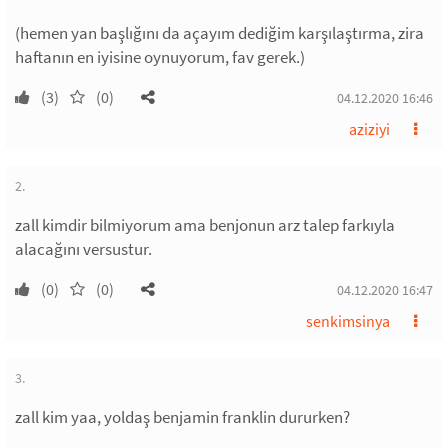
(hemen yan başlığını da açayım dediğim karşılaştırma, zira
haftanın en iyisine oynuyorum, fav gerek.)
(3)
(0)
04.12.2020 16:46
aziziyi
2.
zall kimdir bilmiyorum ama benjonun arz talep farkıyla
alacağını versustur.
(0)
(0)
04.12.2020 16:47
senkimsinya
3.
zall kim yaa, yoldaş benjamin franklin dururken?