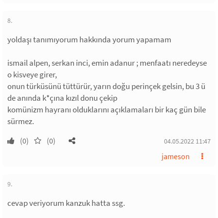
8.
yoldaşı tanımıyorum hakkında yorum yapamam
ismail alpen, serkan inci, emin adanur ; menfaatı neredeyse
o kisveye girer,
onun türküsünü tüttürür, yarın doğu perinçek gelsin, bu 3 ü
de anında k*çına kızıl donu çekip
komünizm hayranı olduklarını açıklamaları bir kaç gün bile
sürmez.
(0)
(0)
04.05.2022 11:47
jameson
9.
cevap veriyorum kanzuk hatta ssg.