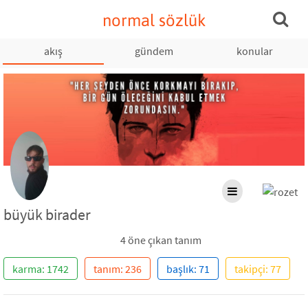
normal sözlük
akış
gündem
konular
büyük birader
4 öne çıkan tanım
karma: 1742
tanım: 236
başlık: 71
takipçi: 77