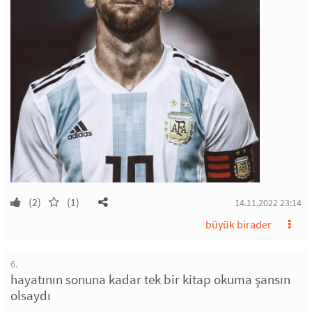
(2)
(1)
14.11.2022 23:14
büyük birader
6.
hayatının sonuna kadar tek bir kitap okuma şansın
olsaydı