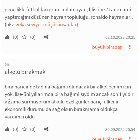
genellikle futboldan gram anlamayan, filistine 7 tane cami
yaptırdığını düşünen hayran topluluğu, ronaldo hayranları.
(bkz:
zeka seviyesi düşük insanlar
)
(0)
(0)
02.10.2022 20:25
büyük birader
20.
alkolü bırakmak
bira haricinde tadına bağımlı olunacak bir alkol benim için
yok, lise-üni yıllarımda bira bağımlısıydım ancak son 1 yıldır
ağzıma sürmüyorum alkolü özel günler hariç. ülkenin
ekonomik durumu da sağ olsun bırakmama oldukça
yardımcı oldu
(0)
(0)
30.09.2022 20:54
büyük birader