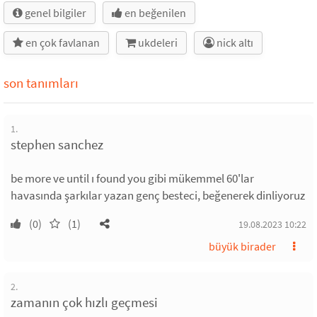
genel bilgiler
en beğenilen
en çok favlanan
ukdeleri
nick altı
son tanımları
1.
stephen sanchez
be more ve until ı found you gibi mükemmel 60'lar
havasında şarkılar yazan genç besteci, beğenerek dinliyoruz
(0)
(1)
19.08.2023 10:22
büyük birader
2.
zamanın çok hızlı geçmesi