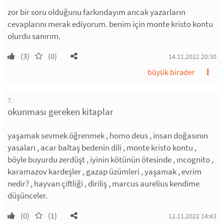
zor bir soru olduğunu farkındayım ancak yazarların
cevaplarını merak ediyorum. benim için monte kristo kontu
olurdu sanırım.
(3)
(0)
14.11.2022 20:30
büyük birader
7.
okunması gereken kitaplar
yaşamak sevmek öğrenmek , homo deus , insan doğasının
yasaları , acar baltaş bedenin dili , monte kristo kontu ,
böyle buyurdu zerdüşt , iyinin kötünün ötesinde , ıncognito ,
karamazov kardeşler , gazap üzümleri , yaşamak , evrim
nedir? , hayvan çiftliği , diriliş , marcus aurelius kendime
düşünceler.
(0)
(1)
12.11.2022 14:43