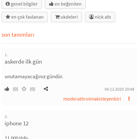
genel bilgiler
en beğenilen
en çok favlanan
ukdeleri
nick altı
son tanımları
1.
askerde ilk gün
unutamayacağınız gündür.
(0)
(0)
04.12.2020 20:48
moderatörolmakisteyenbiri
2.
iphone 12
11.000 tldir