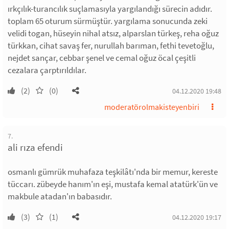
ırkçılık-turancılık suçlamasıyla yargılandığı sürecin adıdır.
toplam 65 oturum sürmüştür. yargılama sonucunda zeki
velidi togan, hüseyin nihal atsız, alparslan türkeş, reha oğuz
türkkan, cihat savaş fer, nurullah barıman, fethi tevetoğlu,
nejdet sançar, cebbar şenel ve cemal oğuz öcal çeşitli
cezalara çarptırıldılar.
(2)
(0)
04.12.2020 19:48
moderatörolmakisteyenbiri
7.
ali rıza efendi
osmanlı gümrük muhafaza teşkilâtı'nda bir memur, kereste
tüccarı. zübeyde hanım'ın eşi, mustafa kemal atatürk'ün ve
makbule atadan'ın babasıdır.
(3)
(1)
04.12.2020 19:17