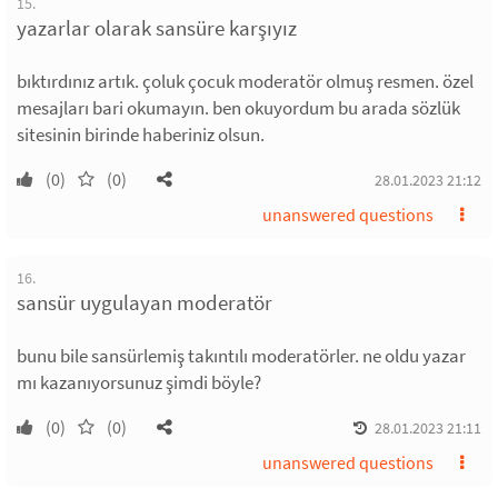
15.
yazarlar olarak sansüre karşıyız
bıktırdınız artık. çoluk çocuk moderatör olmuş resmen. özel
mesajları bari okumayın. ben okuyordum bu arada sözlük
sitesinin birinde haberiniz olsun.
(0)
(0)
28.01.2023 21:12
unanswered questions
16.
sansür uygulayan moderatör
bunu bile sansürlemiş takıntılı moderatörler. ne oldu yazar
mı kazanıyorsunuz şimdi böyle?
(0)
(0)
28.01.2023 21:11
unanswered questions