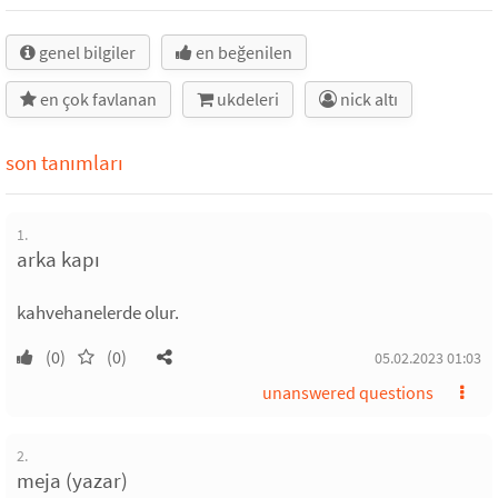
genel bilgiler
en beğenilen
en çok favlanan
ukdeleri
nick altı
son tanımları
1.
arka kapı
kahvehanelerde olur.
(0)
(0)
05.02.2023 01:03
unanswered questions
2.
meja (yazar)