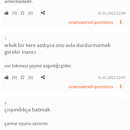
amerikadadır.
(0)
(0)
31.01.2023 22:09
unanswered questions
7.
erkek bir kere azdıysa onu asla durdurmamak
gerekir inancı
vur tekmeyi şeyine azgınlığı gider.
(4)
(0)
31.01.2023 22:07
unanswered questions
8.
çırpındıkça batmak
çamur oyunu sanırım.