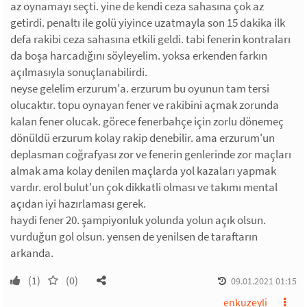
az oynamayı seçti. yine de kendi ceza sahasına çok az
getirdi. penaltı ile golü yiyince uzatmayla son 15 dakika ilk
defa rakibi ceza sahasına etkili geldi. tabi fenerin kontraları
da boşa harcadığını söyleyelim. yoksa erkenden farkın
açılmasıyla sonuçlanabilirdi.
neyse gelelim erzurum'a. erzurum bu oyunun tam tersi
olucaktır. topu oynayan fener ve rakibini açmak zorunda
kalan fener olucak. görece fenerbahçe için zorlu dönemeç
dönüldü erzurum kolay rakip denebilir. ama erzurum'un
deplasman coğrafyası zor ve fenerin genlerinde zor maçları
almak ama kolay denilen maçlarda yol kazaları yapmak
vardır. erol bulut'un çok dikkatli olması ve takımı mental
açıdan iyi hazırlaması gerek.
haydi fener 20. şampiyonluk yolunda yolun açık olsun.
vurduğun gol olsun. yensen de yenilsen de taraftarın
arkanda.
(1)
(0)
09.01.2021 01:15
enkuzeyli