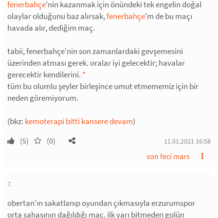
fenerbahçe
'nin kazanmak için önündeki tek engelin doğal
olaylar olduğunu baz alırsak,
fenerbahçe
'm de bu maçı
havada alır, dediğim maç.
tabii, fenerbahçe'nin son zamanlardaki gevşemesini
üzerinden atması gerek. oralar iyi gelecektir; havalar
gerecektir kendilerini.
*
tüm bu olumlu şeyler birleşince umut etmememiz için bir
neden göremiyorum.
(bkz:
kemoterapi bitti kansere devam
)
(5)
(0)
11.01.2021 16:58
son feci mars
7.
obertan'ın sakatlanıp oyundan çıkmasıyla erzurumspor
orta sahasının dağıldığı maç. ilk yarı bitmeden golün