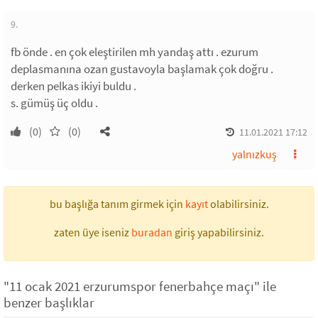
9.
fb önde . en çok eleştirilen mh yandaş attı . ezurum
deplasmanına ozan gustavoyla başlamak çok doğru .
derken pelkas ikiyi buldu .
s. gümüş üç oldu .
(0)
(0)
11.01.2021 17:12
yalnızkuş
bu başlığa tanım girmek için
kayıt
olabilirsiniz.
zaten üye iseniz
buradan
giriş yapabilirsiniz.
"11 ocak 2021 erzurumspor fenerbahçe maçı" ile
benzer başlıklar