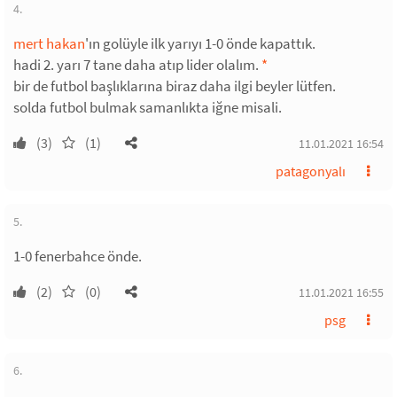
4.
mert hakan
'ın golüyle ilk yarıyı 1-0 önde kapattık.
hadi 2. yarı 7 tane daha atıp lider olalım.
*
bir de futbol başlıklarına biraz daha ilgi beyler lütfen.
solda futbol bulmak samanlıkta iğne misali.
(3)
(1)
11.01.2021 16:54
patagonyalı
5.
1-0 fenerbahce önde.
(2)
(0)
11.01.2021 16:55
psg
6.