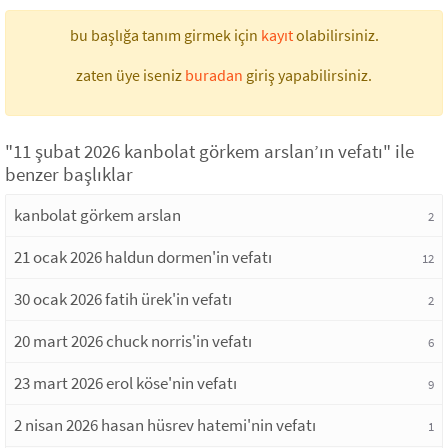
bu başlığa tanım girmek için
kayıt
olabilirsiniz.
zaten üye iseniz
buradan
giriş yapabilirsiniz.
"11 şubat 2026 kanbolat görkem arslan’ın vefatı" ile
benzer başlıklar
kanbolat görkem arslan
2
21 ocak 2026 haldun dormen'in vefatı
12
30 ocak 2026 fatih ürek'in vefatı
2
20 mart 2026 chuck norris'in vefatı
6
23 mart 2026 erol köse'nin vefatı
9
2 nisan 2026 hasan hüsrev hatemi'nin vefatı
1