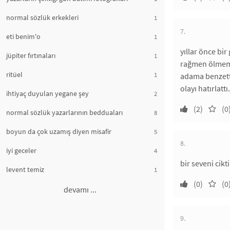
normal sözlük erkekleri
1
7.
eti benim'o
1
yıllar önce bi
jüpiter fırtınaları
1
rağmen ölmemi
ritüel
1
adama benzett
olayı hatırlattı.
ihtiyaç duyulan yegane şey
2
(2)
(0
normal sözlük yazarlarının bedduaları
8
boyun da çok uzamış diyen misafir
5
8.
iyi geceler
4
bir seveni cikt
levent temiz
1
(0)
(0
devamı ...
9.