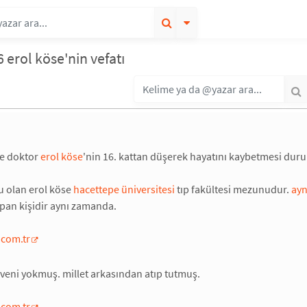
 erol köse'nin vefatı
ve doktor
erol köse
'nin 16. kattan düşerek hayatını kaybetmesi dur
 olan erol köse
hacettepe üniversitesi
tıp fakültesi mezunudur.
ay
pan kişidir aynı zamanda.
.com.tr
veni yokmuş. millet arkasından atıp tutmuş.
.com.tr