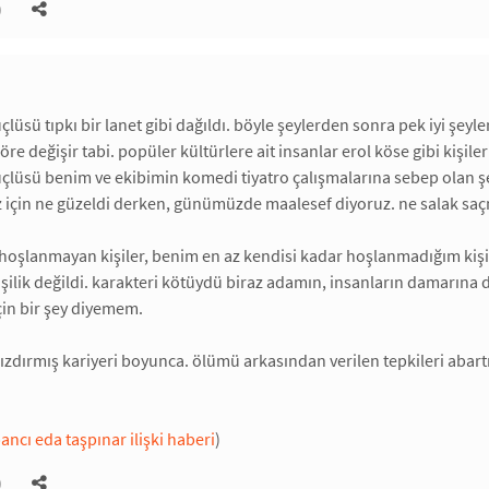
)
lüsü tıpkı bir lanet gibi dağıldı. böyle şeylerden sonra pek iyi şeyle
öre değişir tabi. popüler kültürlere ait insanlar erol köse gibi kişileri
çlüsü benim ve ekibimin komedi tiyatro çalışmalarına sebep olan ş
çin ne güzeldi derken, günümüzde maalesef diyoruz. ne salak saçma
hoşlanmayan kişiler, benim en az kendisi kadar hoşlanmadığım kişil
işilik değildi. karakteri kötüydü biraz adamın, insanların damarına da
in bir şey diyemem.
kızdırmış kariyeri boyunca. ölümü arkasından verilen tepkileri abartı
ancı eda taşpınar ilişki haberi
)
)