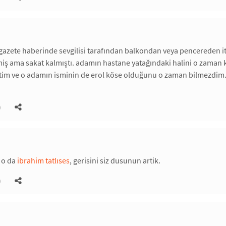
r gazete haberinde sevgilisi tarafından balkondan veya pencereden 
ş ama sakat kalmıştı. adamın hastane yatağındaki halini o zaman k
im ve o adamın isminin de erol köse olduğunu o zaman bilmezdim. k
)
i o da
ibrahim tatlıses
, gerisini siz dusunun artik.
)