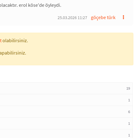
acaktır. erol köse'de öyleydi.
göçebe türk
25.03.2026 11:27
t
olabilirsiniz.
apabilirsiniz.
19
1
6
1
1