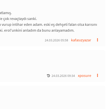
atlamış.
e çok revaçtaydı sanki.
vurup intihar eden adam. eski eş dehşeti falan olsa karısını
er ki. erol'unkini anladım da bunu anlayamadım.
kafasızyazar
24.03.2026 05:58
xposure
24.03.2026 09:34