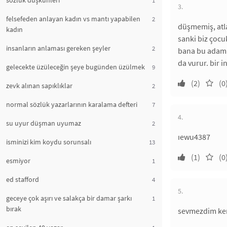
sözlük düşkünleri
3.
felsefeden anlayan kadın vs mantı yapabilen
2
düşmemiş, atla
kadın
sanki biz çocu
insanların anlaması gereken şeyler
2
bana bu adamın
da vurur. bir 
gelecekte üzüleceğin şeye bugünden üzülmek
9
(2)
(0
zevk alınan sapıklıklar
2
normal sözlük yazarlarının karalama defteri
7
4.
su uyur düşman uyumaz
2
ıewu4387
isminizi kim koydu sorunsalı
13
(1)
(0
esmiyor
1
ed stafford
4
5.
geceye çok aşırı ve salakça bir damar şarkı
1
bırak
sevmezdim ken