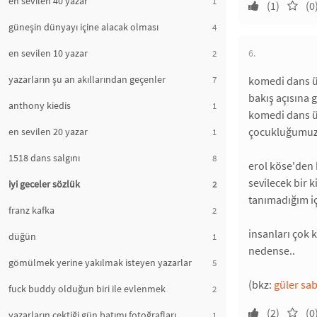
en sevilen 40 yazar
1
(1)
(0
güneşin dünyayı içine alacak olması
4
en sevilen 10 yazar
6.
2
yazarların şu an akıllarından geçenler
7
komedi dans üç
bakış açısına g
anthony kiedis
1
komedi dans ü
çocukluğumuz i
en sevilen 20 yazar
1
1518 dans salgını
8
erol köse'den 
sevilecek bir k
iyi geceler sözlük
2
tanımadığım iç
franz kafka
2
insanları çok 
düğün
1
nedense..
gömülmek yerine yakılmak isteyen yazarlar
5
(bkz:
güler sab
fuck buddy olduğun biri ile evlenmek
2
(2)
(0
yazarların çektiği gün batımı fotoğrafları
1