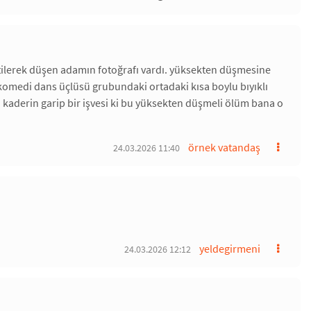
itilerek düşen adamın fotoğrafı vardı. yüksekten düşmesine
omedi dans üçlüsü grubundaki ortadaki kısa boylu bıyıklı
aderin garip bir işvesi ki bu yüksekten düşmeli ölüm bana o
örnek vatandaş
24.03.2026 11:40
yeldegirmeni
24.03.2026 12:12