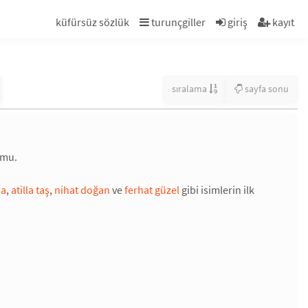
küfürsüz sözlük
turunçgiller
giriş
kayıt
sıralama
sayfa sonu
umu.
na
,
atilla taş
,
nihat doğan
ve
ferhat güzel
gibi isimlerin ilk