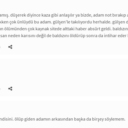
mış. düşerek diyince kaza gibi anlaşılır ya bizde, adam not bırakıp 
kken çok ünlüydü bu adam. gülşen'le takılıyordu herhalde. gülşen d
 ölümünden çok kaynak sitede alttaki haber absürt geldi. baldızını 
insan neden karısını değil de baldızını öldürüp sonra da intihar ed
)
)
disini. ölüp giden adamın arkasından başka da birşey söylemem.