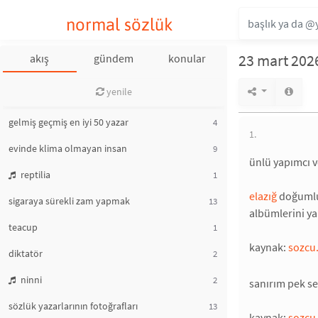
normal sözlük
23 mart 2026
akış
gündem
konular
yenile
gelmiş geçmiş en iyi 50 yazar
4
1.
evinde klima olmayan insan
9
ünlü yapımcı 
reptilia
1
elazığ
doğumlu
sigaraya sürekli zam yapmak
13
albümlerini ya
teacup
1
kaynak:
sozcu
diktatör
2
ninni
2
sanırım pek se
sözlük yazarlarının fotoğrafları
13
kaynak:
sozcu