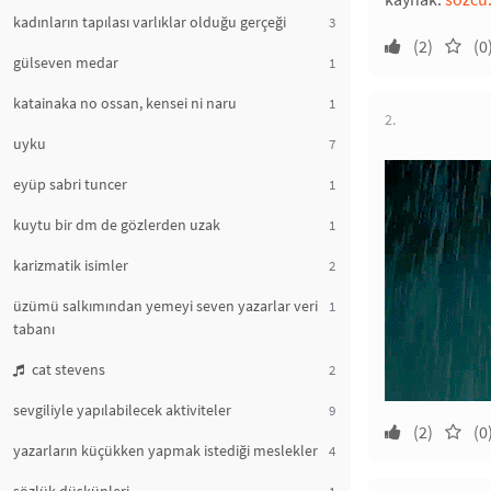
kadınların tapılası varlıklar olduğu gerçeği
3
(2)
(0
gülseven medar
1
katainaka no ossan, kensei ni naru
1
2.
uyku
7
eyüp sabri tuncer
1
kuytu bir dm de gözlerden uzak
1
karizmatik isimler
2
üzümü salkımından yemeyi seven yazarlar veri
1
tabanı
cat stevens
2
sevgiliyle yapılabilecek aktiviteler
9
(2)
(0
yazarların küçükken yapmak istediği meslekler
4
1