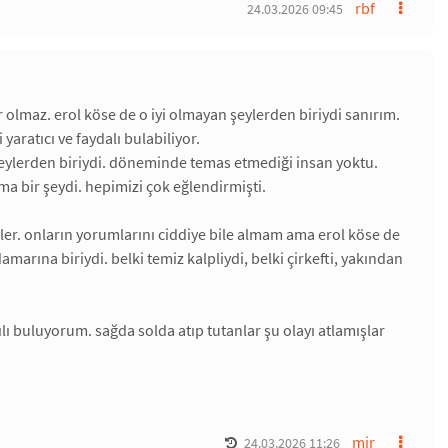
rbf
24.03.2026 09:45
r olmaz. erol köse de o iyi olmayan şeylerden biriydi sanırım.
 yaratıcı ve faydalı bulabiliyor.
eylerden biriydi. döneminde temas etmediği insan yoktu.
 bir şeydi. hepimizi çok eğlendirmişti.
er. onların yorumlarını ciddiye bile almam ama erol köse de
marına biriydi. belki temiz kalpliydi, belki çirkefti, yakından
lı buluyorum. sağda solda atıp tutanlar şu olayı atlamışlar
mir
24.03.2026 11:26