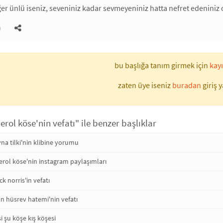
r ünlü iseniz, seveniniz kadar sevmeyeniniz hatta nefret edeniniz ol
)
bu başlığa tanım girmek için
kayı
zaten üye iseniz
buradan
giriş y
erol köse'nin vefatı" ile benzer başlıklar
yna tilki'nin klibine yorumu
rol köse'nin instagram paylaşımları
k norris'in vefatı
n hüsrev hatemi'nin vefatı
i şu köşe kış köşesi