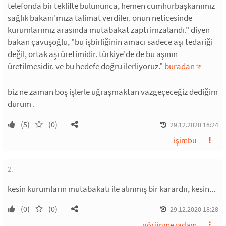
telefonda bir teklifte bulununca, hemen cumhurbaşkanımız
sağlık bakanı'mıza talimat verdiler. onun neticesinde
kurumlarımız arasında mutabakat zaptı imzalandı." diyen
bakan çavuşoğlu, "bu işbirliğinin amacı sadece aşı tedariği
değil, ortak aşı üretimidir. türkiye'de de bu aşının
üretilmesidir. ve bu hedefe doğru ilerliyoruz."
buradan
biz ne zaman boş işlerle uğraşmaktan vazgeçeceğiz dediğim
durum .
(5)
(0)
29.12.2020 18:24
işimbu
2.
kesin kurumların mutabakatı ile alınmış bir karardır, kesin...
(0)
(0)
29.12.2020 18:28
görünmezadam