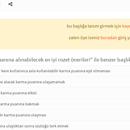
)
bu başlığa tanım girmek için
kayı
zaten üye iseniz
buradan
giriş y
nına alınabilecek en iyi rozet önerileri" ile benzer başlı
 kere kullanınca asla kullanılabilir karma puanına eşit olmaması
tbe alacak karma puanına ulaşamamak
 karma puanına etkisi
 karma puanına bakmak
bin karma puanına ulaşması
na ulaştıktan sonra sözlüğü terk etmek