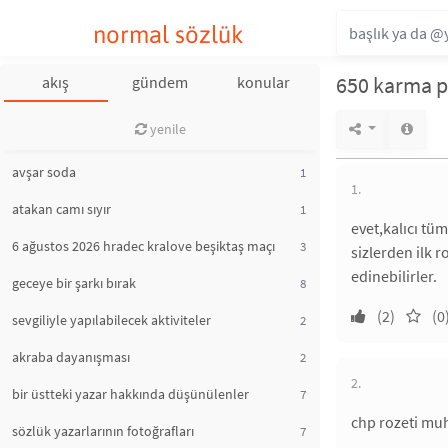
normal sözlük
650 karma pu
akış
gündem
konular
yenile
avşar soda
1
1.
atakan camı sıyır
1
evet,kalıcı tüm
6 ağustos 2026 hradec kralove beşiktaş maçı
3
sizlerden ilk 
edinebilirler.
geceye bir şarkı bırak
8
(2)
(0
sevgiliyle yapılabilecek aktiviteler
2
akraba dayanışması
2
2.
bir üstteki yazar hakkında düşünülenler
7
chp rozeti mu
sözlük yazarlarının fotoğrafları
7