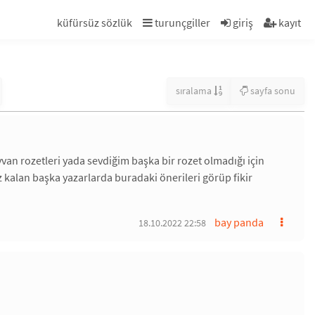
küfürsüz sözlük
turunçgiller
giriş
kayıt
sıralama
sayfa sonu
ayvan rozetleri yada sevdiğim başka bir rozet olmadığı için
z kalan başka yazarlarda buradaki önerileri görüp fikir
bay panda
18.10.2022 22:58