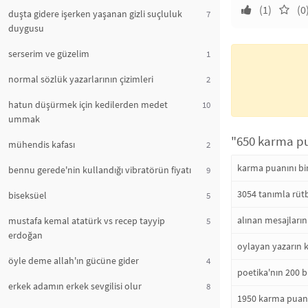
(1)
(0
duşta gidere işerken yaşanan gizli suçluluk
7
duygusu
serserim ve güzelim
1
normal sözlük yazarlarının çizimleri
2
hatun düşürmek için kedilerden medet
10
ummak
"650 karma pua
mühendis kafası
2
karma puanını bir
bennu gerede'nin kullandığı vibratörün fiyatı
9
3054 tanımla rü
biseksüel
5
alınan mesajların
mustafa kemal atatürk vs recep tayyip
5
erdoğan
oylayan yazarın
öyle deme allah'ın gücüne gider
4
poetika'nın 200 
erkek adamın erkek sevgilisi olur
8
1950 karma puanı