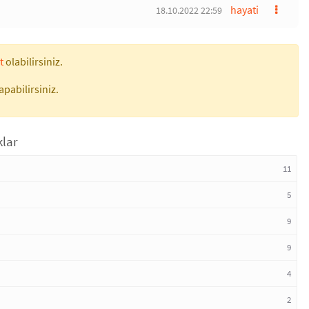
hayati
18.10.2022 22:59
t
olabilirsiniz.
apabilirsiniz.
klar
11
5
9
9
4
2