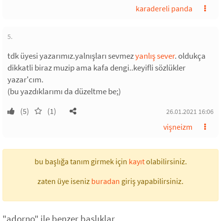
karadereli panda
5.
tdk üyesi yazarımız.yalnışları sevmez
yanlış sever
. oldukça
dikkatli biraz muzip ama kafa dengi..keyifli sözlükler
yazar'cım.
(bu yazdıklarımı da düzeltme be;)
(5)
(1)
26.01.2021 16:06
vişneizm
bu başlığa tanım girmek için
kayıt
olabilirsiniz.
zaten üye iseniz
buradan
giriş yapabilirsiniz.
"adorno" ile benzer başlıklar