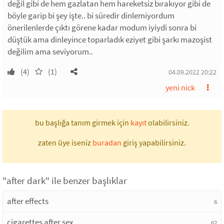
değil gibi de hem gazlatan hem hareketsiz bırakıyor gibi de
böyle garip bi şey işte.. bi süredir dinlemiyordum
önerilenlerde çıktı görene kadar modum iyiydi sonra bi
düştük ama dinleyince toparladık eziyet gibi şarkı mazoşist
değilim ama seviyorum..
(4)
(1)
04.09.2022 20:22
yeni nick
bu başlığa tanım girmek için
kayıt
olabilirsiniz.
zaten üye iseniz
buradan
giriş yapabilirsiniz.
"after dark" ile benzer başlıklar
after effects
6
cigarettes after sex
62