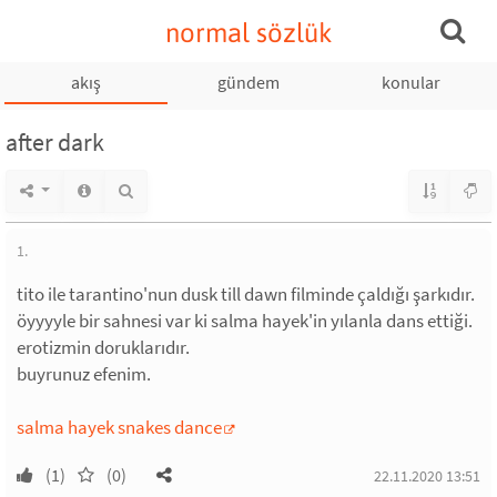
normal sözlük
akış
gündem
konular
after dark
1.
tito ile tarantino'nun dusk till dawn filminde çaldığı şarkıdır.
öyyyyle bir sahnesi var ki salma hayek'in yılanla dans ettiği.
erotizmin doruklarıdır.
buyrunuz efenim.
salma hayek snakes dance
(1)
(0)
22.11.2020 13:51