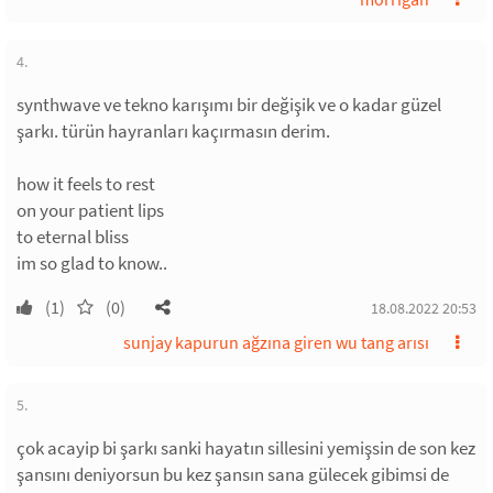
4.
synthwave ve tekno karışımı bir değişik ve o kadar güzel
şarkı. türün hayranları kaçırmasın derim.
how it feels to rest
on your patient lips
to eternal bliss
im so glad to know..
(1)
(0)
18.08.2022 20:53
sunjay kapurun ağzına giren wu tang arısı
5.
çok acayip bi şarkı sanki hayatın sillesini yemişsin de son kez
şansını deniyorsun bu kez şansın sana gülecek gibimsi de