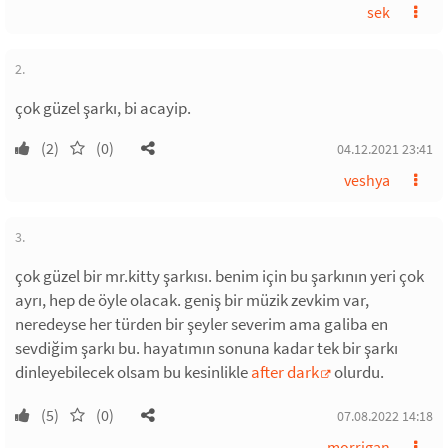
sek
2.
çok güzel şarkı, bi acayip.
(2)
(0)
04.12.2021 23:41
veshya
3.
çok güzel bir mr.kitty şarkısı. benim için bu şarkının yeri çok
ayrı, hep de öyle olacak. geniş bir müzik zevkim var,
neredeyse her türden bir şeyler severim ama galiba en
sevdiğim şarkı bu. hayatımın sonuna kadar tek bir şarkı
dinleyebilecek olsam bu kesinlikle
after dark
olurdu.
(5)
(0)
07.08.2022 14:18
morrigan