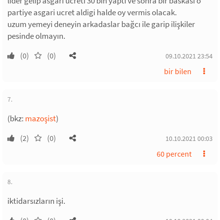
lider gelip asgari ucreti 30 bin yaptı ve sonra bir baskasi o
partiye asgari ucret aldigi halde oy vermis olacak.
uzum yemeyi deneyin arkadaslar bağcı ile garip ilişkiler
pesinde olmayın.
(0)
(0)
09.10.2021 23:54
bir bilen
7.
(bkz:
mazoşist
)
(2)
(0)
10.10.2021 00:03
60 percent
8.
iktidarsızların işi.