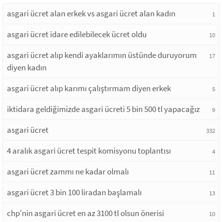
asgari ücret alan erkek vs asgari ücret alan kadın
1
asgari ücret idare edilebilecek ücret oldu
10
asgari ücret alıp kendi ayaklarımın üstünde duruyorum
17
diyen kadın
asgari ücret alıp karımı çalıştırmam diyen erkek
5
iktidara geldiğimizde asgari ücreti 5 bin 500 tl yapacağız
9
asgari ücret
332
4 aralık asgari ücret tespit komisyonu toplantısı
4
asgari ücret zammı ne kadar olmalı
11
asgari ücret 3 bin 100 liradan başlamalı
13
chp'nin asgari ücret en az 3100 tl olsun önerisi
10