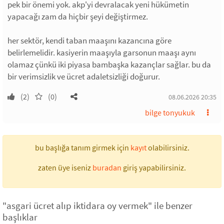
pek bir önemi yok. akp'yi devralacak yeni hükümetin
yapacağı zam da hiçbir şeyi değiştirmez.
her sektör, kendi taban maaşını kazancına göre
belirlemelidir. kasiyerin maaşıyla garsonun maaşı aynı
olamaz çünkü iki piyasa bambaşka kazançlar sağlar. bu da
bir verimsizlik ve ücret adaletsizliği doğurur.
(2)
(0)
08.06.2026 20:35
bilge tonyukuk
bu başlığa tanım girmek için
kayıt
olabilirsiniz.
zaten üye iseniz
buradan
giriş yapabilirsiniz.
"asgari ücret alıp iktidara oy vermek" ile benzer
başlıklar