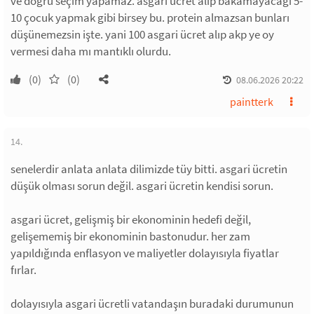
ve doğru seçim yapamaz. asgari ücret alıp bakamayacağı 5-
10 çocuk yapmak gibi birsey bu. protein almazsan bunları
düşünemezsin işte. yani 100 asgari ücret alıp akp ye oy
vermesi daha mı mantıklı olurdu.
(0)
(0)
08.06.2026 20:22
paintterk
14.
senelerdir anlata anlata dilimizde tüy bitti. asgari ücretin
düşük olması sorun değil. asgari ücretin kendisi sorun.
asgari ücret, gelişmiş bir ekonominin hedefi değil,
gelişememiş bir ekonominin bastonudur. her zam
yapıldığında enflasyon ve maliyetler dolayısıyla fiyatlar
fırlar.
dolayısıyla asgari ücretli vatandaşın buradaki durumunun