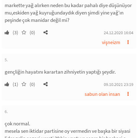
markette yağ alırken neden bu kadar pahalı diye düşünüyor
mu,eskiden yağ kuyruğundaydık diyen şimdi yine yağ'ın
peşinde çok manidar değil mi?
(3)
(0)
24.12.2020 16:04
vişneizm
5.
gençliğin hayatını karartan zihniyetin yaptığı şeydir.
(1)
(0)
09.10.2021 23:19
sabun olan insan
6.
çok normal.
mesela sen iktidar partisine oy vermedin ve başka bir siyasi