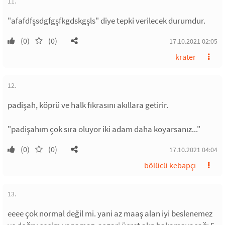
11.
"afafdfşsdgfgşfkgdskgşls" diye tepki verilecek durumdur.
(0)
(0)
17.10.2021 02:05
krater
12.
padişah, köprü ve halk fıkrasını akıllara getirir.
"padişahım çok sıra oluyor iki adam daha koyarsanız..."
(0)
(0)
17.10.2021 04:04
bölücü kebapçı
13.
eeee çok normal değil mi. yani az maaş alan iyi beslenemez