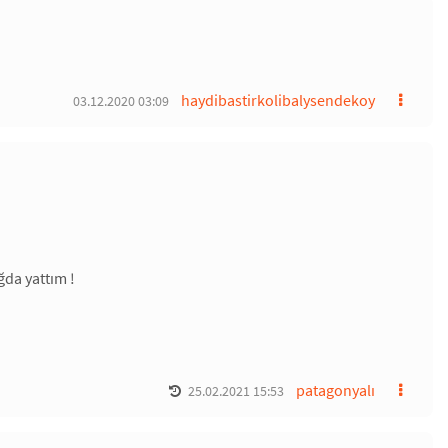
haydibastirkolibalysendekoy
03.12.2020 03:09
ğda yattım !
patagonyalı
25.02.2021 15:53