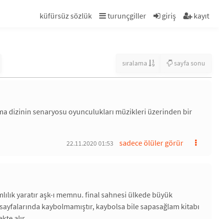
küfürsüz sözlük
turunçgiller
giriş
kayıt
sıralama
sayfa sonu
ırma dizinin senaryosu oyunculukları müzikleri üzerinden bir
sadece ölüler görür
22.11.2020 01:53
ımlılık yaratır aşk-ı memnu. final sahnesi ülkede büyük
zlu sayfalarında kaybolmamıştır, kaybolsa bile sapasağlam kitabı
kte alır.