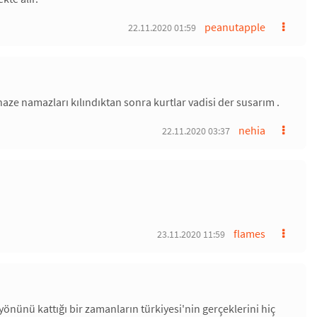
peanutapple
22.11.2020 01:59
naze namazları kılındıktan sonra kurtlar vadisi der susarım .
nehia
22.11.2020 03:37
flames
23.11.2020 11:59
yönünü kattığı bir zamanların türkiyesi'nin gerçeklerini hiç