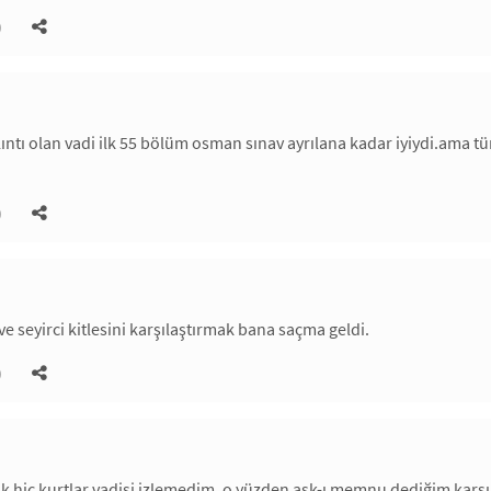
)
ıntı olan vadi ilk 55 bölüm osman sınav ayrılana kadar iyiydi.ama tür
)
 ve seyirci kitlesini karşılaştırmak bana saçma geldi.
)
ak hiç kurtlar vadisi izlemedim, o yüzden aşk-ı memnu dediğim karşı