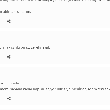
ten atılmam umarım.
)
ştırmak sanki biraz, gereksiz gibi.
)
izidir efendim.
em; sabaha kadar kapışırlar, yorulurlar, dinlenirler, sonra tekrar k
)