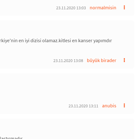
normalmisin
23.11.2020 13:03
kiye'nin en iyi dizisi olamaz.kitlesi en kanser yapımdır
büyük birader
23.11.2020 13:08
anubis
23.11.2020 13:11
laştırmadır.