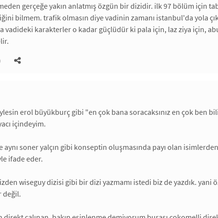
en gerçeğe yakın anlatmış özgün bir dizidir. ilk 97 bölüm için tab
ini bilmem. trafik olmasın diye vadinin zamanı istanbul'da yola çı
a vadideki karakterler o kadar güçlüdür ki pala için, laz ziya için, a
ir.
)
ylesin erol büyükburç gibi "en çok bana soracaksınız en çok ben bili
yacı içindeyim.
e aynı soner yalçın gibi konseptin oluşmasında payı olan isimlerden 
le ifade eder.
zden wiseguy dizisi gibi bir dizi yazmamı istedi biz de yazdık. yan
r değil.
direkt çalınan, bakın esinlenme demiyorum burası çokomelli direkt