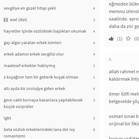
eğmeden bükmed
sevgiliye en güzel hitap şekli
4
memnu izlendiğ
saatinde. ayrıc
ezel (dizi)
3
daha da zor gel
hayretler içinde sözlükteki başlıkları okumak
4
(1)
(0
gay algısı yaratan erkek isimleri
4
erkek adamın erkek sevgilisi olur
4
6.
maalesef erkekler haklıymış
1
allah rahmet e
z kuşağının tam bir geberik kuşak olması
1
kaldırmak ihti
altı ayda bir ürolojiye giden erkek
4
ömer lütfi met
gece vakti kornaya basanlara yapılabilecek
3
belgeselde şöy
küçük sürprizler
osman sınav bi
lgbt
3
orijinal bir fiki
beta sözlük erkeklerindeki lana del rey
8
romantizmi
bunun vadiden 