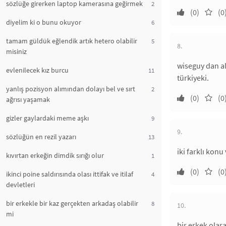
sözlüğe girerken laptop kamerasına geğirmek
2
(0)
(0
diyelim ki o bunu okuyor
6
tamam güldük eğlendik artık hetero olabilir
5
8.
misiniz
wiseguy dan al
evlenilecek kız burcu
11
türkiyeki.
yanlış pozisyon alımından dolayı bel ve sırt
2
(0)
(0
ağrısı yaşamak
gizler gaylardaki meme aşkı
9
9.
sözlüğün en rezil yazarı
13
iki farklı konu
kıvırtan erkeğin dimdik sırığı olur
1
(0)
(0
ikinci poine saldırısında olası ittifak ve itilaf
4
devletleri
bir erkekle bir kaz gerçekten arkadaş olabilir
8
10.
mi
bir erkek olar