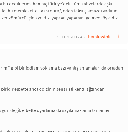
i bu dediklerim. ben hiç türkiye'deki tüm kahvelerde aşkı
kıldı bu memlekette. taksi durağından taksi çıkmazdı vadinin
buzer kömürcü için ayrı dizi yapsan yaparsın. gelmedi öyle dizi
hainkostok
23.11.2020 12:45
rim." gibi bir iddiam yok ama bazı yanlış anlamaları da ortadan
biridir elbette ancak dizinin senaristi kendi ağzından
i özgün değil. elbette uyarlama da sayılamaz ama tamamen
 çalınan diziler varken wiseguy esinlenmesi önemsizdir.