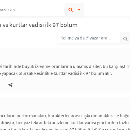
vs kurtlar vadisi ilk 97 bölüm
dizi tarihinde büyük izlenme oranlarına ulaşmış diziler. bu karşılaşt
yapacak olursak kesinlikle kurtlar vadisi ilk 97 bölüm alır.
)
ncuların performansları, karakterler arası ilişki dinamikleri ile bağ
mıştır, her yaz tekrar tekrar izlenir. kurtlar vadisi gibi tarihin to
emnu finali kurtlar vadisinin bırakın 97 bölümü, bütün sezonlarını te