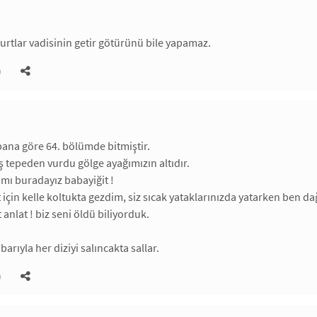
rtlar vadisinin getir götürünü bile yapamaz.
)
 bana göre 64. bölümde bitmiştir.
tepeden vurdu gölge ayağımızın altıdır.
 mı buradayız babayiğit !
 için kelle koltukta gezdim, siz sıcak yataklarınızda yatarken ben da
 anlat ! biz seni öldü biliyorduk.
ibarıyla her diziyi salıncakta sallar.
)