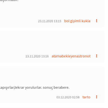
bol giyimli kukla
23.11.2020 13:15
atamabekleyenastronot
23.11.2020 13:16
apışırlar,tekrar yorulurlar. sonuç berabere.
tarto
03.12.2020 02:58