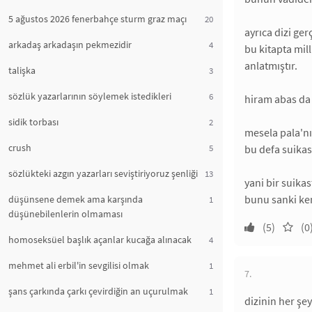
5 ağustos 2026 fenerbahçe sturm graz maçı
20
ayrıca dizi ger
arkadaş arkadaşın pekmezidir
4
bu kitapta mil
anlatmıştır.
talişka
3
sözlük yazarlarının söylemek istedikleri
6
hiram abas da 
sidik torbası
2
mesela pala'nı
crush
5
bu defa suikas
sözlükteki azgın yazarları seviştiriyoruz şenliği
13
yani bir suikas
bunu sanki kend
düşünsene demek ama karşında
1
düşünebilenlerin olmaması
(5)
(0
homoseksüel başlık açanlar kucağa alınacak
4
mehmet ali erbil'in sevgilisi olmak
1
7.
şans çarkında çarkı çevirdiğin an uçurulmak
1
dizinin her şe