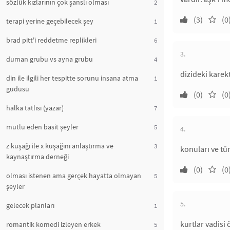
sözlük kızlarının çok şanslı olması
2
(3)
(0
terapi yerine geçebilecek şey
1
brad pitt'i reddetme replikleri
6
3.
duman grubu vs ayna grubu
4
dizideki karek
din ile ilgili her tespitte sorunu insana atma
1
güdüsü
(0)
(0
halka tatlısı (yazar)
7
mutlu eden basit şeyler
5
4.
z kuşağı ile x kuşağını anlaştırma ve
3
konuları ve tü
kaynaştırma derneği
(0)
(0
olması istenen ama gerçek hayatta olmayan
5
şeyler
5.
gelecek planları
1
kurtlar vadisi
romantik komedi izleyen erkek
5