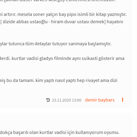
 artırır. mesela soner yalçın bay pipo isimli bir kitap yazmıştır.
n [ dizide abbas ustaoğlu - hiram duvar ustası demek] hayatını
aylar tutunca tüm detaylar tutuyor sanmaya başlamıştır.
rdi. kurtlar vadisi gladyo filminde aynı suikasti gösterir ama
itmiş bu da tamam. kim yaptı nasıl yaptı hep rivayet ama dizi
demir baybars
23.11.2020 13:00
dukça başarılı olan kurtlar vadisi için kullanıyorum oyumu.