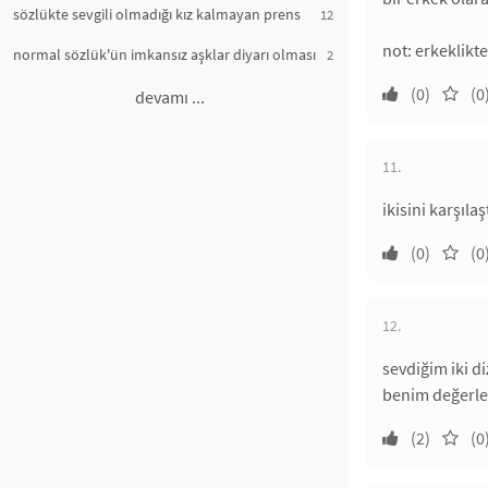
sözlükte sevgili olmadığı kız kalmayan prens
12
not: erkeklik
normal sözlük'ün imkansız aşklar diyarı olması
2
(0)
(0
devamı ...
11.
ikisini karşıla
(0)
(0
12.
sevdiğim iki d
benim değerlem
(2)
(0