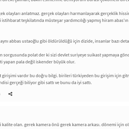
çek olayları anlatmaz. gerçek olayları harmanlayarak gerçeklik hissini
li istihbarat teşkilatında müsteşar yardımcılığı yapmış hiram abas'ı
aynı abbas ustaoğlu gibi öldürüldüğü için dizide, insanlar bazı det
n sorgusunda polat der ki sizi devlet suriyeye suikast yapmaya gönde
ti yapan pala değil iskender büyük olur.
t girişimi vardır bu doğru bilgi. birileri türkiyeden bu girişim için g
isi gerçeği biliyor gibi sattı ve bunu da iyi sattı.
)
yi kalite olan. gerek kamera önü gerek kamera arkası. dönemi için ol