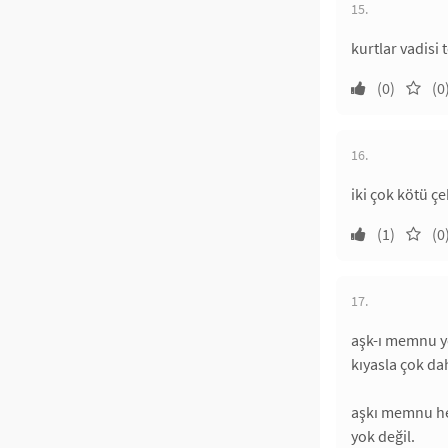
15.
kurtlar vadisi 
(0)
(0
16.
iki çok kötü ç
(1)
(0
17.
aşk-ı memnu ye
kıyasla çok dah
aşkı memnu her
yok değil.