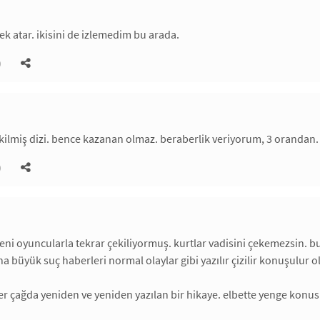
tek atar. ikisini de izlemedim bu arada.
)
ekilmiş dizi. bence kazanan olmaz. beraberlik veriyorum, 3 orandan. h
)
ni oyuncularla tekrar çekiliyormuş. kurtlar vadisini çekemezsin. bugü
a büyük suç haberleri normal olaylar gibi yazılır çizilir konuşulur o
 çağda yeniden ve yeniden yazılan bir hikaye. elbette yenge konusu