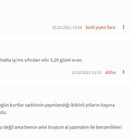
kedi yiyen fare
25.02.2021 15:58
atta iy/ms sıfırdan sıfır 5,20 güzel oran.
abba
23.10.2021 21:13
n kurtlar vadisinin yayınlandığı ikibinli yılların başına
ldu.
 değil ama bence selvi boylum al yazmalım ile benzerlikleri