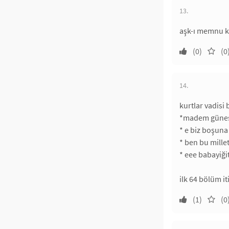
13.
aşk-ı memnu ku
(0)
(0
14.
kurtlar vadisi
*madem güneş 
* e biz boşuna
* ben bu millet
* eee babayiğit
ilk 64 bölüm it
(1)
(0