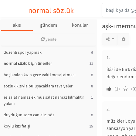
normal sözlük
aşk-ı memnu 
akış
gündem
konular
yenile
düzenli spor yapmak
6
1.
normal sözlük için öneriler
11
ikisi de türk 
hoşlanılan kızın gece vakti mesaj atması
8
değerlendirme 
sözlük kızıyla buluşacaklara tavsiyeler
8
(1)
(0
es salat namaz ekimus salat namaz kılmaktır
1
yalanı
2.
duyduğunuz en can alıcı söz
8
müzikleri, oyu
köylü kızı fetişi
15
sansasyon yarat
vardır. aşk-ı m