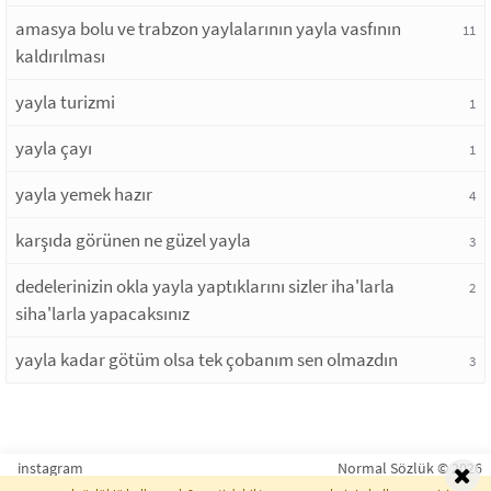
amasya bolu ve trabzon yaylalarının yayla vasfının
11
kaldırılması
yayla turizmi
1
yayla çayı
1
yayla yemek hazır
4
karşıda görünen ne güzel yayla
3
dedelerinizin okla yayla yaptıklarını sizler iha'larla
2
siha'larla yapacaksınız
yayla kadar götüm olsa tek çobanım sen olmazdın
3
instagram
Normal Sözlük © 2026