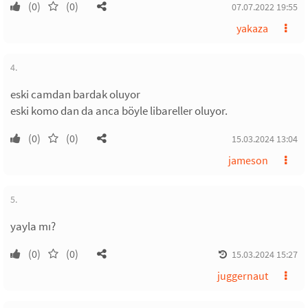
(0)
(0)
07.07.2022 19:55
yakaza
4.
eski camdan bardak oluyor
eski komo dan da anca böyle libareller oluyor.
(0)
(0)
15.03.2024 13:04
jameson
5.
yayla mı?
(0)
(0)
15.03.2024 15:27
juggernaut