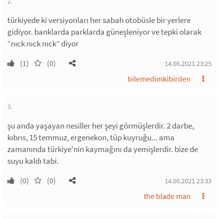
2.
türkiyede ki versiyonları her sabah otobüsle bir yerlere
gidiyor. banklarda parklarda güneşleniyor ve tepki olarak
“nıck nıck nıck” diyor
(1)
(0)
14.06.2021 23:25
bilemedimkibirden
3.
şu anda yaşayan nesiller her şeyi görmüşlerdir. 2 darbe,
kıbrıs, 15 temmuz, ergenekon, tüp kuyruğu... ama
zamanında türkiye'nin kaymağını da yemişlerdir. bize de
suyu kaldı tabi.
(0)
(0)
14.06.2021 23:33
the blade man