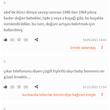
4.
abd'de ikinci dünya savaşı sonrası 1946'dan 1964 yılına
kadar doğan bebekler, tıpkı y veya z kuşağı gibi, bu kuşakla
isimlendirildiler. bu isim, doğum artışını belirtmek için
kullanılmış.
(0)
(0)
19.09.2021 14:43
örnek vatandaş
5.
çıkar telefonunu diyen çizgili tişörtlü dayı baby boomero en
güzel örnektir....
(0)
(0)
10.12.2022 17:14
kurbanda billurlar benim diye bağıran enişte
6.