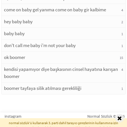
come on baby gel yanıma come on baby gir kalbime
4
hey baby baby
2
baby baby
1
don't call me baby i'm not your baby
1
ok boomer
15
kendisi yapamıyor diye başkasının cinsel hayatına karışan
4
boomer
boomer tayfaya silik atılması gerekliliği
1
instagram
Normal Sözlük © 2026
normal sözlük'ü kullanarak 3. parti dahil tarayıcı çerezlerinin kullanımına izin