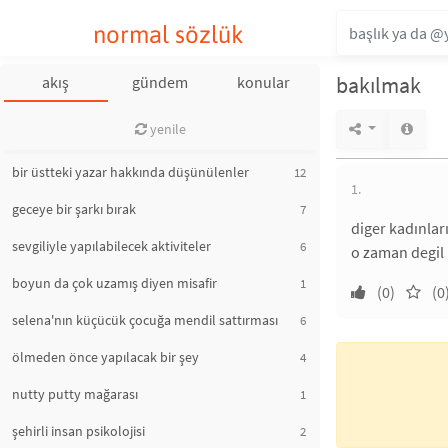
normal sözlük
bakılmak
akış
gündem
konular
yenile
bir üstteki yazar hakkında düşünülenler
12
1.
geceye bir şarkı bırak
7
diger kadınlar
sevgiliyle yapılabilecek aktiviteler
6
o zaman degil 
boyun da çok uzamış diyen misafir
1
(0)
(0
selena'nın küçücük çocuğa mendil sattırması
6
ölmeden önce yapılacak bir şey
4
nutty putty mağarası
1
şehirli insan psikolojisi
2