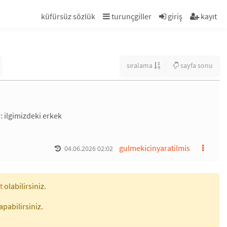
küfürsüz sözlük
turunçgiller
giriş
kayıt
sıralama
sayfa sonu
: ilgimizdeki erkek
gulmekicinyaratilmis
04.06.2026 02:02
t
olabilirsiniz.
apabilirsiniz.