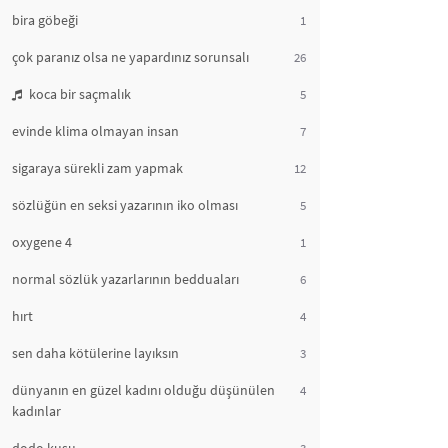
bira göbeği
1
çok paranız olsa ne yapardınız sorunsalı
26
koca bir saçmalık
5
evinde klima olmayan insan
7
sigaraya sürekli zam yapmak
12
sözlüğün en seksi yazarının iko olması
5
oxygene 4
1
normal sözlük yazarlarının bedduaları
6
hırt
4
sen daha kötülerine layıksın
3
dünyanın en güzel kadını olduğu düşünülen
4
kadınlar
3