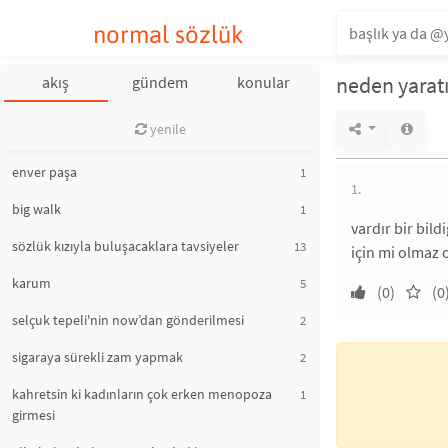
normal sözlük
neden yaratı
akış
gündem
konular
yenile
enver paşa
1
1.
big walk
1
vardır bir bil
sözlük kızıyla buluşacaklara tavsiyeler
13
için mi olmaz 
karum
5
(0)
(0
selçuk tepeli'nin now’dan gönderilmesi
2
sigaraya sürekli zam yapmak
2
kahretsin ki kadınların çok erken menopoza
1
girmesi