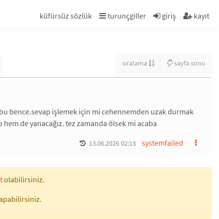
küfürsüz sözlük
turunçgiller
giriş
kayıt
sıralama
sayfa sonu
eğil bu bence.sevap işlemek için mi cehennemden uzak durmak
ip hem de yanacağız. tez zamanda ölsek mi acaba
systemfailed
13.06.2026 02:13
t
olabilirsiniz.
apabilirsiniz.