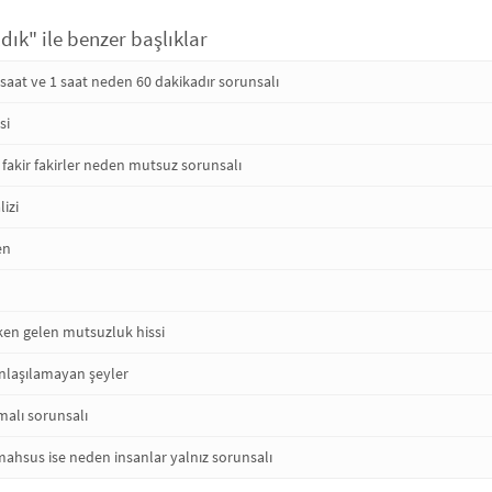
dık" ile benzer başlıklar
saat ve 1 saat neden 60 dakikadır sorunsalı
si
fakir fakirler neden mutsuz sorunsalı
izi
en
ken gelen mutsuzluk hissi
anlaşılamayan şeyler
alı sorunsalı
 mahsus ise neden insanlar yalnız sorunsalı