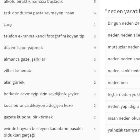
alkolü bıraktık namaza başladık
5
"neden yaratıl
tatlı dondurma pasta sevmeyen insan
6
bir gün neden 24 
çarşı
1
neden neden aile
telefon ekranına kendi fotoğrafını koyan tip
3
mutsuzlar neden 
düzenli spor yapmak
9
neden neden anal
almanca güzel şarkılar
5
villa kiralamak
neden sanki ned
5
akın gürlek
2
neden ben
herkesin sevmeyip sizin sevdiğiniz şeyler
5
hiçbir neden yok
koca bulunca diksiyonu değişen kezo
2
neden yapıldığı 
gazete kuponu biriktirmek
2
insan neden okum
evinde hayvan besleyen kadınların pasaklı
4
yalnızlık tanrıya
oldukları gerçeği