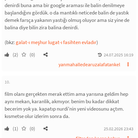
denirdi buna ama bir google araması ile balin denilmeye
başlandığını gördük. o da mantıklı neticede balin de yastık
demek farsça yakanın yastığı olmuş oluyor ama siz yine de
balina diye bilin zira balina denirdi.
(bkz:
galat-ı meşhur lugat-ı fasihten evladır
)
(2)
(0)
24.07.2025 16:19
yanmahalledearuzalafatankel
10.
film olanı gerçekten merak ettim ama yarısına geldim hep
aynı mekan, karanlik, akmıyor. benim bu kadar dikkat
becerim yok ya. kapatıp nurdi'nin yeni videosunu açtım.
kısmetse olur izlerim sonra da.
(1)
(0)
25.02.2026 23:43