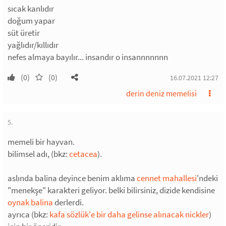
sıcak kanlıdır
doğum yapar
süt üretir
yağlıdır/kıllıdır
nefes almaya bayılır... insandır o insannnnnnn
(0)
(0)
16.07.2021 12:27
derin deniz memelisi
5.
memeli bir hayvan.
bilimsel adı, (bkz:
cetacea
).
aslında balina deyince benim aklıma
cennet mahallesi
'ndeki
"menekşe" karakteri geliyor. belki bilirsiniz, dizide kendisine
oynak balina
derlerdi.
ayrıca (bkz:
kafa sözlük'e bir daha gelinse alınacak nickler
)