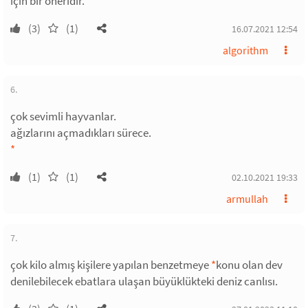
için bir öneridir.
(3)
(1)
16.07.2021 12:54
algorithm
6.
çok sevimli hayvanlar.
ağızlarını açmadıkları sürece.
*
(1)
(1)
02.10.2021 19:33
armullah
7.
çok kilo almış kişilere yapılan benzetmeye
*
konu olan dev
denilebilecek ebatlara ulaşan büyüklükteki deniz canlısı.