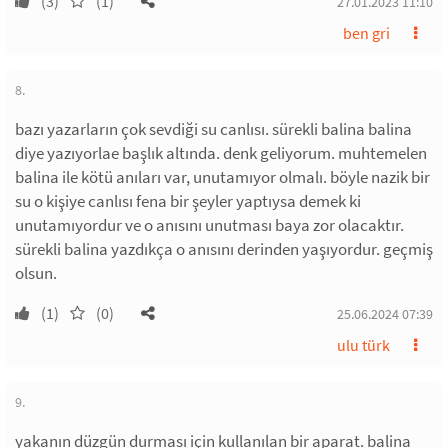
(3)
(1)
27.01.2023 11:10
ben gri
8.
bazı yazarların çok sevdiği su canlısı. sürekli balina balina
diye yazıyorlae başlık altında. denk geliyorum. muhtemelen
balina ile kötü anıları var, unutamıyor olmalı. böyle nazik bir
su o kişiye canlısı fena bir şeyler yaptıysa demek ki
unutamıyordur ve o anısını unutması baya zor olacaktır.
sürekli balina yazdıkça o anısını derinden yaşıyordur. geçmiş
olsun.
(1)
(0)
25.06.2024 07:39
ulu türk
9.
yakanın düzgün durması için kullanılan bir aparat. balina