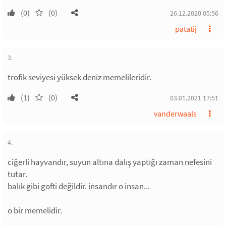
(0)
(0)
26.12.2020 05:56
patatij
3.
trofik seviyesi yüksek deniz memelileridir.
(1)
(0)
03.01.2021 17:51
vanderwaals
4.
ciğerli hayvandır, suyun altına dalış yaptığı zaman nefesini
tutar.
balık gibi gofti değildir. insandır o insan...
o bir memelidir.