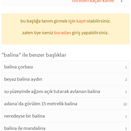
filtreden kaçan kahve
bu başlığa tanım girmek için
kayıt
olabilirsiniz.
zaten üye iseniz
buradan
giriş yapabilirsiniz.
"balina" ile benzer başlıklar
balina çorbası
1
beyaz balina aydın
2
su yüzeyinde ağzını açık tutarak avlanan balina
1
adana'da görülen 15 metrelik balina
22
neredeyse bir balina
1
balina ile mandalina
1