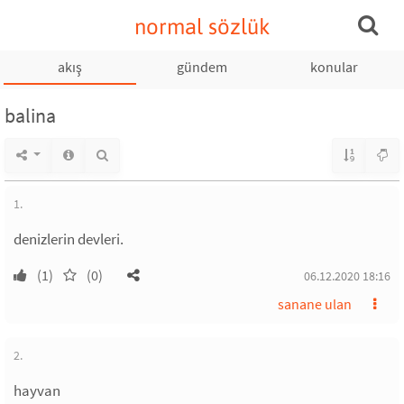
normal sözlük
akış
gündem
konular
balina
1.
denizlerin devleri.
(1)
(0)
06.12.2020 18:16
sanane ulan
2.
hayvan