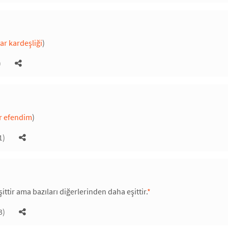
ar kardeşliği
)
)
r efendim
)
1)
ittir ama bazıları diğerlerinden daha eşittir.
*
3)