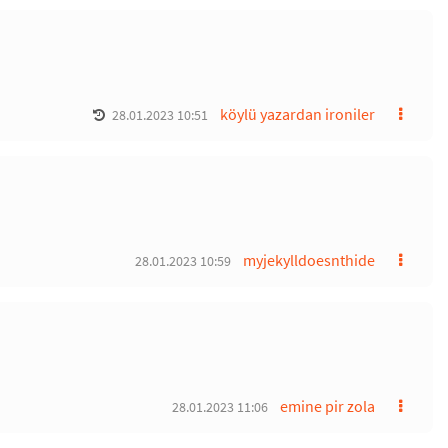
köylü yazardan ironiler
28.01.2023 10:51
myjekylldoesnthide
28.01.2023 10:59
emine pir zola
28.01.2023 11:06