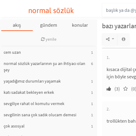
normal sözlük
bazı yazarla
akış
gündem
konular
yenile
cem uzan
1
1.
normal sözlük yazarlarının şu an ihtiyacı olan
6
kısaca dijital 
şey
için böyle sev
yaşadığımız durumları yaşamak
1
(3)
(0
katı sadakat bekleyen erkek
1
sevgiliye rahat ol komutu vermek
1
2.
sevgilinin sana çok sadık olucam demesi
1
trollükten bah
çok asosyal
1