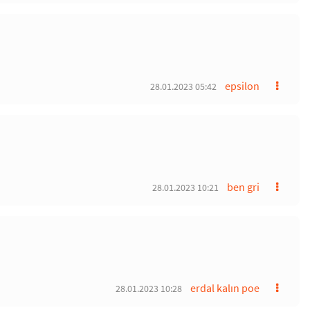
epsilon
28.01.2023 05:42
ben gri
28.01.2023 10:21
erdal kalın poe
28.01.2023 10:28