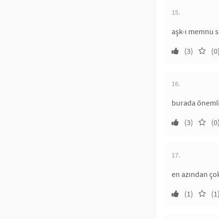
15.
aşk-ı memnu s
(3)
(0
16.
burada önemli 
(3)
(0
17.
en azından çok
(1)
(1