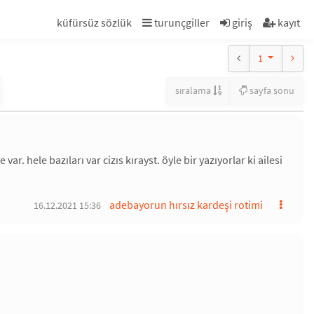
küfürsüz sözlük
turunçgiller
giriş
kayıt
1
sıralama
sayfa sonu
. hele bazıları var cizıs kırayst. öyle bir yazıyorlar ki ailesi
adebayorun hırsız kardeşi rotimi
16.12.2021 15:36