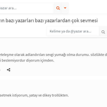
rın bazı yazarları bazı yazarlardan çok sevmesi
çeteleşme olarak adlandırılan sevgi yumağı olma durumu. sözlükte de var
gi beslemiyordur diyorum içimden.
)
setmek istiyorum, yatay ve dikey trollükten.