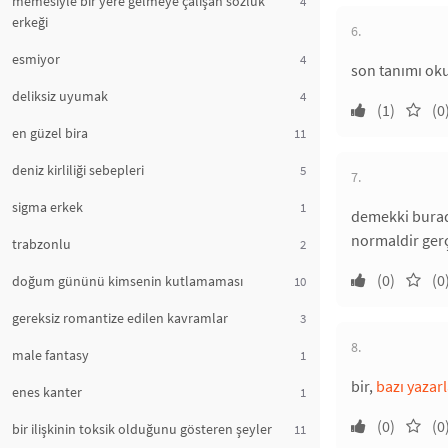
memesiyle bir yere gelmeye çalışan sözlük
4
erkeği
6.
esmiyor
4
son tanımı oku
deliksiz uyumak
4
(1)
(0
en güzel bira
11
deniz kirliliği sebepleri
5
7.
sigma erkek
1
demekki burada
normaldir gerç
trabzonlu
2
(0)
(0
doğum gününü kimsenin kutlamaması
10
gereksiz romantize edilen kavramlar
3
8.
male fantasy
1
bir,
bazı yazar
enes kanter
1
(0)
(0
bir ilişkinin toksik olduğunu gösteren şeyler
11