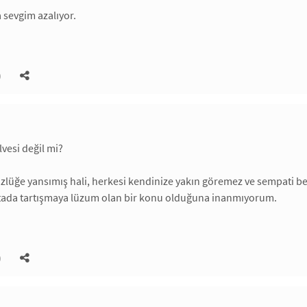
a sevgim azalıyor.
)
lvesi değil mi?
özlüğe yansımış hali, herkesi kendinize yakın göremez ve sempati be
rtada tartışmaya lüzum olan bir konu olduğuna inanmıyorum.
.
)