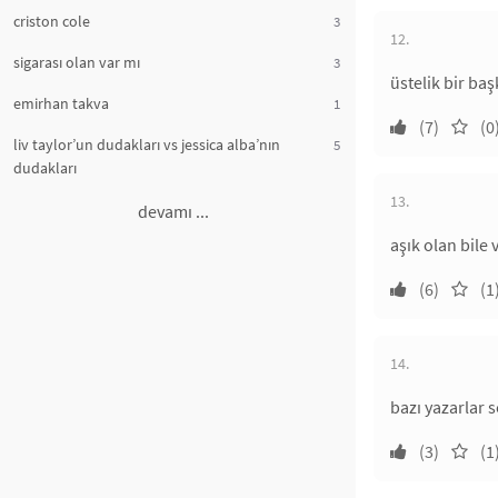
criston cole
3
12.
sigarası olan var mı
3
üstelik bir baş
emirhan takva
1
(7)
(0
liv taylor’un dudakları vs jessica alba’nın
5
dudakları
13.
devamı ...
aşık olan bile 
(6)
(1
14.
bazı yazarlar 
(3)
(1