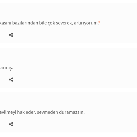
kasını bazılarından bile çok severek, artırıyorum.
*
)
varmış.
)
sevilmeyi hak eder. sevmeden duramazsın.
)