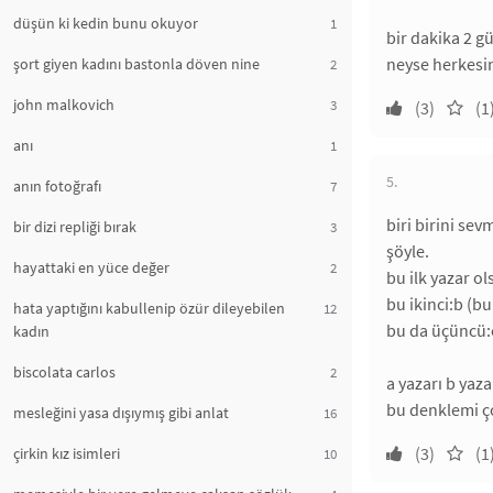
düşün ki kedin bunu okuyor
1
bir dakika 2 
neyse herkesi
şort giyen kadını bastonla döven nine
2
john malkovich
3
(3)
(1
anı
1
5.
anın fotoğrafı
7
biri birini se
bir dizi repliği bırak
3
şöyle.
hayattaki en yüce değer
2
bu ilk yazar ol
bu ikinci:b (bu
hata yaptığını kabullenip özür dileyebilen
12
bu da üçüncü:
kadın
biscolata carlos
2
a yazarı b yaza
bu denklemi ço
mesleğini yasa dışıymış gibi anlat
16
(3)
(1
çirkin kız isimleri
10