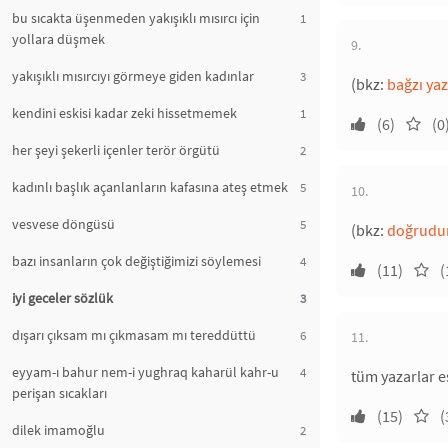
bu sıcakta üşenmeden yakışıklı mısırcı için
1
yollara düşmek
9.
yakışıklı mısırcıyı görmeye giden kadınlar
3
(bkz:
bağzı yaz
kendini eskisi kadar zeki hissetmemek
1
(6)
(0
her şeyi şekerli içenler terör örgütü
2
kadınlı başlık açanlanların kafasına ateş etmek
5
10.
vesvese döngüsü
5
(bkz:
doğrudu
bazı insanların çok değiştiğimizi söylemesi
4
(11)
(
iyi geceler sözlük
3
dışarı çıksam mı çıkmasam mı tereddüttü
6
11.
eyyam-ı bahur nem-i yughraq kaharül kahr-u
4
tüm yazarlar eş
perişan sıcakları
(15)
(
dilek imamoğlu
2