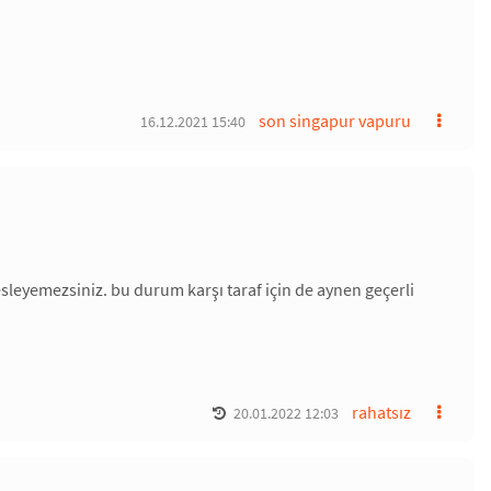
son singapur vapuru
16.12.2021 15:40
sleyemezsiniz. bu durum karşı taraf için de aynen geçerli
rahatsız
20.01.2022 12:03