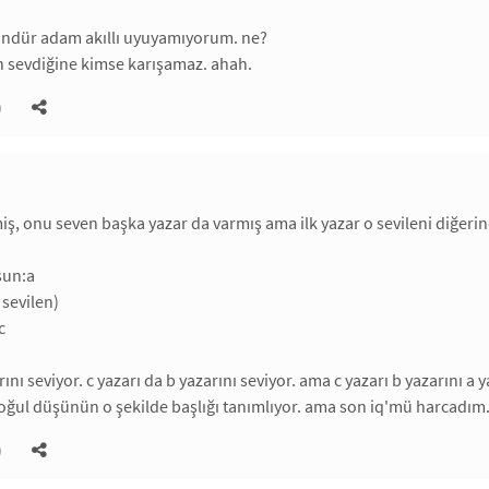
gündür adam akıllı uyuyamıyorum. ne?
n sevdiğine kimse karışamaz. ahah.
)
vmiş, onu seven başka yazar da varmış ama ilk yazar o sevileni diğer
sun:a
 sevilen)
c
rını seviyor. c yazarı da b yazarını seviyor. ama c yazarı b yazarını a
ğul düşünün o şekilde başlığı tanımlıyor. ama son iq'mü harcadım
)