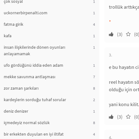
çok sosyal
1
trollük arttıkç
uckornerbirpenalti.com
1
*
fatma girik
4
(3)
(0
kafa
1
insan ilişkilerinde dönen oyunları
1
anlayamamak
3.
ufo gördüğünü iddia eden adam
1
e bu hayatın ci
mekke savunma antlaşması
7
reel hayatın s
zor zaman şarkıları
8
olduğu için o
kardeşlerin sorduğu tuhaf sorular
2
yani konu kilit
deniz denizer
1
(3)
(0
içmedeyiz normal sözlük
8
bir erkekten duyulan en iyi iltifat
4
4.