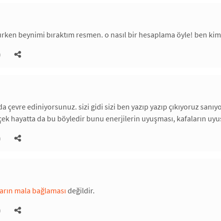
rken beynimi bıraktım resmen. o nasıl bir hesaplama öyle! ben kim
)
 çevre ediniyorsunuz. sizi gidi sizi ben yazıp yazıp çıkıyoruz sanı
ek hayatta da bu böyledir bunu enerjilerin uyuşması, kafaların uyuş
)
ların mala bağlaması
değildir.
)