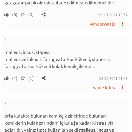
gez göz arpacık olarakta ifade edilmez. edilmemelidir.
(0)
(0)
09.01.2021 10:57
vanderwaals
3.
malleus, incus, stapes.
malleus ve inkus 1. faringeal arkus kökenli, stapes 2.
faringeal arkus kökenli kulak kemikçikleridir.
(4)
(1)
03.05.2021 01:08
white lotus
4.
orta kulakta bulunan kemikçik zincirinde bulunan
kemiklerin kulak zarından
*
iç kulağa kadar ki sırasıyla
adlarıdır. yalnız tıpta kullanılan şekli
malleus, incus ve