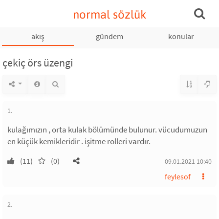
normal sözlük
akış
gündem
konular
çekiç örs üzengi
1.
kulağımızın , orta kulak bölümünde bulunur. vücudumuzun
en küçük kemikleridir . işitme rolleri vardır.
(11)
(0)
09.01.2021 10:40
feylesof
2.