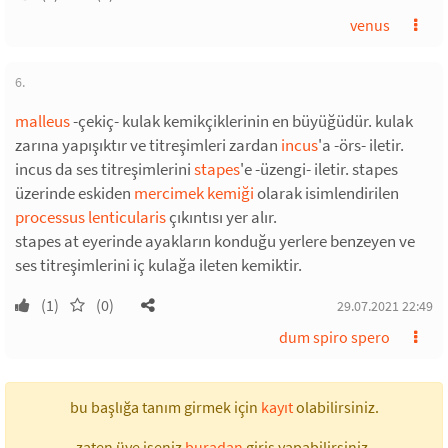
venus
6.
malleus
-çekiç- kulak kemikçiklerinin en büyüğüdür. kulak
zarına yapışıktır ve titreşimleri zardan
incus
'a -örs- iletir.
incus da ses titreşimlerini
stapes
'e -üzengi- iletir. stapes
üzerinde eskiden
mercimek kemiği
olarak isimlendirilen
processus lenticularis
çıkıntısı yer alır.
stapes at eyerinde ayakların konduğu yerlere benzeyen ve
ses titreşimlerini iç kulağa ileten kemiktir.
(1)
(0)
29.07.2021 22:49
dum spiro spero
bu başlığa tanım girmek için
kayıt
olabilirsiniz.
zaten üye iseniz
buradan
giriş yapabilirsiniz.