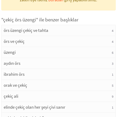
"çekiç örs üzengi" ile benzer başlıklar
örs üzengi çekiç ve tahta
4
örs ve çekiç
4
üzengi
6
aydın örs
3
ibrahim örs
1
orak ve çekiç
5
çekiç ali
9
elinde çekiç olan her şeyi çivi sanır
1