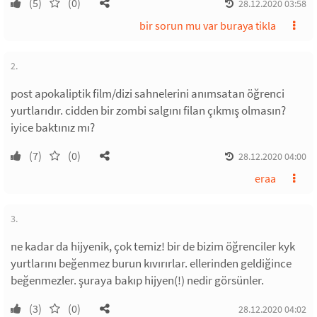
(5)
(0)
28.12.2020 03:58
bir sorun mu var buraya tikla
2.
post apokaliptik film/dizi sahnelerini anımsatan öğrenci
yurtlarıdır. cidden bir zombi salgını filan çıkmış olmasın?
iyice baktınız mı?
(7)
(0)
28.12.2020 04:00
eraa
3.
ne kadar da hijyenik, çok temiz! bir de bizim öğrenciler kyk
yurtlarını beğenmez burun kıvırırlar. ellerinden geldiğince
beğenmezler. şuraya bakıp hijyen(!) nedir görsünler.
(3)
(0)
28.12.2020 04:02