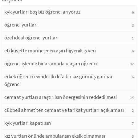
kyk yurtları boş biz öğrenci arıyoruz
6
öğrenci yurtları
2
özel ideal öğrenci yurtları
1
eti küvette marine eden aşırı hijyenik iş yeri
6
öğrenci işlerine bir aramada ulaşan öğrenci
32
erkek öğrenci evinde ilk defa bir kız görmüş gariban
6
öğrenci
cemaat yurtları araştırılsın önergesinin reddedilmesi
14
cübbeli ahmet'ten cemaat ve tarikat yurtları açıklaması
2
kyk yurtları kapatılsın
7
kız yurtları önünde ambulansın eksik olmaması
3