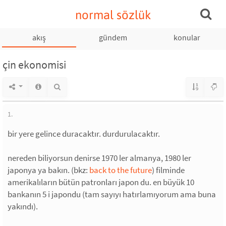
normal sözlük
akış
gündem
konular
çin ekonomisi
1.
bir yere gelince duracaktır. durdurulacaktır.
nereden biliyorsun denirse 1970 ler almanya, 1980 ler
japonya ya bakın. (bkz:
back to the future
) filminde
amerikalıların bütün patronları japon du. en büyük 10
bankanın 5 i japondu (tam sayıyı hatırlamıyorum ama buna
yakındı).