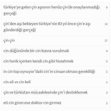
türkiye’ye gelen çin aşısının henüz çin’de onaylanmadığı
9
gerçeği
çin'den aşı bekleyen türkiye'nin 83 yıl önce çin'e aşı
14
gönderdiği gerçeği
çin çin
27
cin düğününde bir cin kızına vurulmak
4
cin tonik içerken kendi cin gibi hissetmek
5
in cin top oynuyor'daki cin'in cinsan olması gerekliliği
3
cin ali vs cin keli
2
çin ve türkistan mücadelesinde çin'i desteklemek
3
eti cin giren eve doktor cin girmez
2