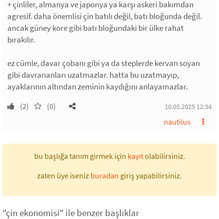
+ çinliler, almanya ve japonya ya karşı askeri bakımdan
agresif. daha önemlisi çin batılı değil, batı bloğunda değil.
ancak güney kore gibi batı bloğundaki bir ülke rahat
bırakılır.
ez cümle, davar çobanı gibi ya da steplerde kervan soyan
gibi davrananları uzatmazlar. hatta bu uzatmayıp,
ayaklarının altından zeminin kaydığını anlayamazlar.
(2)
(0)
10.05.2025 12:34
nautilus
bu başlığa tanım girmek için
kayıt
olabilirsiniz.
zaten üye iseniz
buradan
giriş yapabilirsiniz.
"çin ekonomisi" ile benzer başlıklar