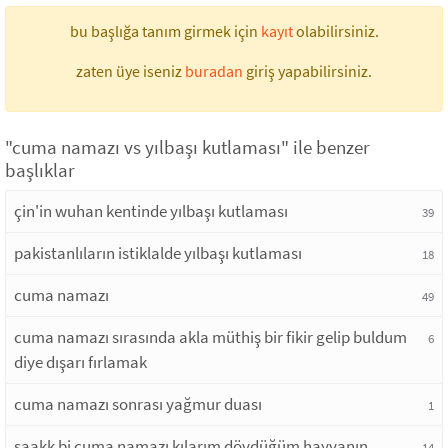
bu başlığa tanım girmek için
kayıt
olabilirsiniz.
zaten üye iseniz
buradan
giriş yapabilirsiniz.
"cuma namazı vs yılbaşı kutlaması" ile benzer
başlıklar
çin'in wuhan kentinde yılbaşı kutlaması
39
pakistanlıların istiklalde yılbaşı kutlaması
18
cuma namazı
49
cuma namazı sırasında akla müthiş bir fikir gelip buldum
6
diye dışarı fırlamak
cuma namazı sonrası yağmur duası
1
şaakk bi cuma namazı kılarım dövdüğüm hayvanın
14