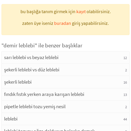
bu başlığa tanım girmek için
kayıt
olabilirsiniz.
zaten üye iseniz
buradan
giriş yapabilirsiniz.
"demir leblebi" ile benzer başlıklar
sarı leblebi vs beyaz leblebi
12
şekerli leblebi vs düz leblebi
2
şekerli leblebi
16
fındık fıstık yerken araya karışan leblebi
13
pipetle leblebi tozu yemiş nesil
2
leblebi
44