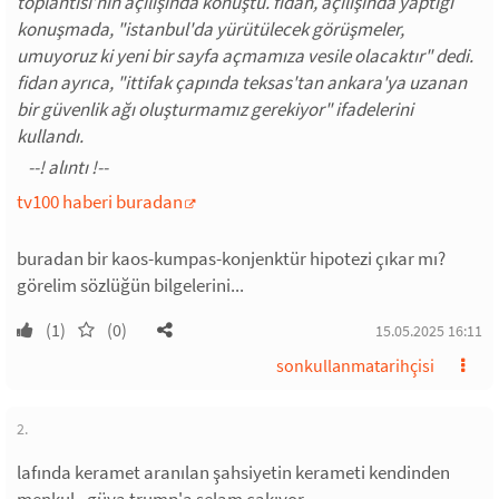
toplantısı’nın açılışında konuştu. fidan, açılışında yaptığı
konuşmada, "istanbul'da yürütülecek görüşmeler,
umuyoruz ki yeni bir sayfa açmamıza vesile olacaktır" dedi.
fidan ayrıca, "ittifak çapında teksas'tan ankara'ya uzanan
bir güvenlik ağı oluşturmamız gerekiyor" ifadelerini
kullandı.
tv100 haberi buradan
buradan bir kaos-kumpas-konjenktür hipotezi çıkar mı?
görelim sözlüğün bilgelerini...
(1)
(0)
15.05.2025 16:11
sonkullanmatarihçisi
2.
lafında keramet aranılan şahsiyetin kerameti kendinden