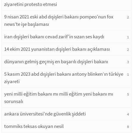
ziyaretini protesto etmesi
9 nisan 2021 eski abd dışişleri bakanı pompeo'nun fox
2
news’te işe başlaması
iran dışişleri bakanı cevad zarif'in sızan ses kaydı
1
14 ekim 2021 yunanistan dışişleri bakanı açıklaması
2
dünyanın gelmiş geçmiş en başarılı dışişleri bakanı
3
5 kasım 2023 abd dışişleri bakanı antony blinken’ın türkiye
1
ziyareti
yeni milli eğitim bakanı mı milli eğitim yeni bakanı mı
5
sorunsalı
ankara üniversitesi'nde güvenlik şiddeti
4
tommiks teksas okuyan nesil
8