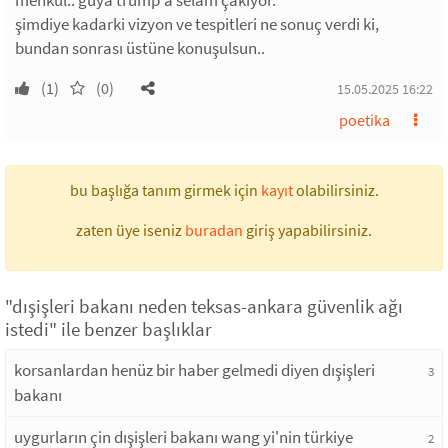
menkul.. güya trump'a selam çakıyor.
şimdiye kadarki vizyon ve tespitleri ne sonuç verdi ki,
bundan sonrası üstüne konuşulsun..
(1)
(0)
15.05.2025 16:22
poetika
bu başlığa tanım girmek için
kayıt
olabilirsiniz.
zaten üye iseniz
buradan
giriş yapabilirsiniz.
"dışişleri bakanı neden teksas-ankara güvenlik ağı
istedi" ile benzer başlıklar
korsanlardan henüz bir haber gelmedi diyen dışişleri
3
bakanı
uygurların çin dışişleri bakanı wang yi'nin türkiye
2