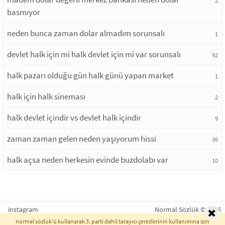
2
basmıyor
neden bunca zaman dolar almadım sorunsalı
1
devlet halk için mi halk devlet için mi var sorunsalı
92
halk pazarı olduğu gün halk günü yapan market
1
halk için halk sineması
2
halk devlet içindir vs devlet halk içindir
9
zaman zaman gelen neden yaşıyorum hissi
36
halk açsa neden herkesin evinde buzdolabı var
10
instagram
Normal Sözlük © 2026
normal sözlük'ü kullanarak 3. parti dahil tarayıcı çerezlerinin kullanımına izin