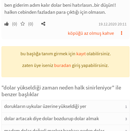
ben giderim adım kalır dolar beni hatırlasın..bir düşün!!
halkın cebinden fazladan para çıktığı için olmasın.
(0)
(0)
19.12.2020 20:11
köpüğü az olmuş kahve
bu başlığa tanım girmek için
kayıt
olabilirsiniz.
zaten üye iseniz
buradan
giriş yapabilirsiniz.
"dolar yükseldiği zaman neden halk sinirleniyor" ile
benzer başlıklar
dorukların uykular üzerine yükseldiği yer
1
dolar artacak diye dolar bozdurup dolar almak
3
madem dolar değerli merkez bankası neden dolar