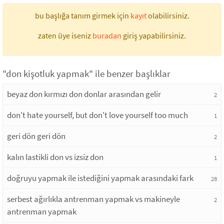
bu başlığa tanım girmek için
kayıt
olabilirsiniz.
zaten üye iseniz
buradan
giriş yapabilirsiniz.
"don kişotluk yapmak" ile benzer başlıklar
beyaz don kırmızı don donlar arasından gelir
2
don't hate yourself, but don't love yourself too much
1
geri dön geri dön
2
kalın lastikli don vs izsiz don
1
doğruyu yapmak ile istediğini yapmak arasındaki fark
28
serbest ağırlıkla antrenman yapmak vs makineyle
2
antrenman yapmak