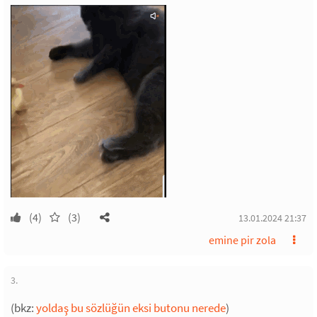
(4)
(3)
13.01.2024 21:37
emine pir zola
3.
(bkz:
yoldaş bu sözlüğün eksi butonu nerede
)