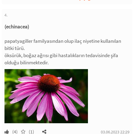
4.
(echinacea)
papatyagiller familyasından olup ilaç niyetine kullanılan
bitki türü.
öksürük, boğaz ağrısı gibi hastalıkların tedavisinde şifa
olduğu bilinmektedir.
(4)
(1)
03.06.2023 22:29