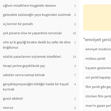
oğlum misafirlere hoşgeldin desene
1
gelecekte üzüleceğin şeye bugünden üzülmek
5
üç korner bir penaltı
2
çok paranız olsa ne yapardınız sorunsalı
16
"emniyet şerid
olm iyi ki geyliği bırakın dedik bu sefer de dine
1
boğdunuz
emniyet müdürün
sözlük yazarlarının söylemek istedikleri
13
möbius şeridi
terapi yerine geçebilecek şey
3
hayatın gözlerini
seksten sonra namaz kılmak
7
sol şeridi kapatı
gerçekleşmeyeceğini bildiğin halde bir hayali
4
film şeridi gibi 
kurmak
ölürken film şeri
gusül abdesti
1
mısır'ın gazze şer
nevruz
2