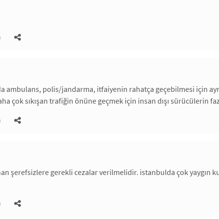
)
a ambulans, polis/jandarma, itfaiyenin rahatça geçebilmesi için ayrı
 çok sıkışan trafiğin önüne geçmek için insan dışı sürücülerin fazlas
)
an şerefsizlere gerekli cezalar verilmelidir. istanbulda çok yaygın kul
)