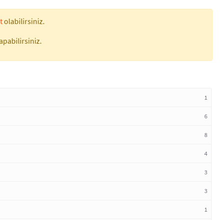
t
olabilirsiniz.
apabilirsiniz.
1
6
8
4
3
3
1