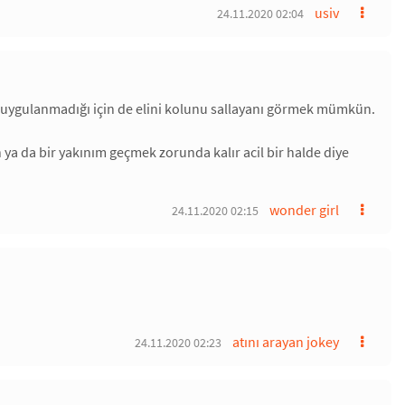
usiv
24.11.2020 02:04
eza uygulanmadığı için de elini kolunu sallayanı görmek mümkün.
en ya da bir yakınım geçmek zorunda kalır acil bir halde diye
wonder girl
24.11.2020 02:15
atını arayan jokey
24.11.2020 02:23