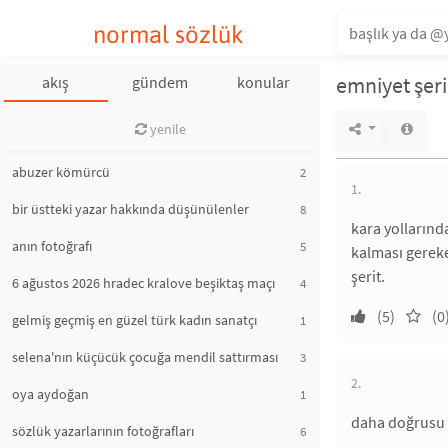
normal sözlük
emniyet şeri
akış
gündem
konular
yenile
abuzer kömürcü
2
1.
bir üstteki yazar hakkında düşünülenler
8
kara yollarınd
anın fotoğrafı
5
kalması gereke
şerit.
6 ağustos 2026 hradec kralove beşiktaş maçı
4
(5)
(0
gelmiş geçmiş en güzel türk kadın sanatçı
1
selena'nın küçücük çocuğa mendil sattırması
3
2.
oya aydoğan
1
daha doğrusu k
sözlük yazarlarının fotoğrafları
6