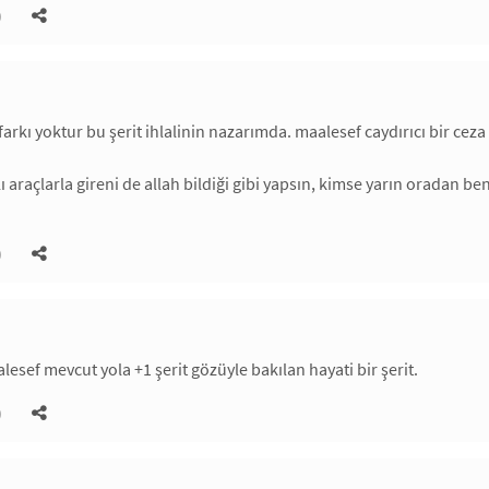
)
 farkı yoktur bu şerit ihlalinin nazarımda. maalesef caydırıcı bir c
ı araçlarla gireni de allah bildiği gibi yapsın, kimse yarın oradan b
)
esef mevcut yola +1 şerit gözüyle bakılan hayati bir şerit.
)