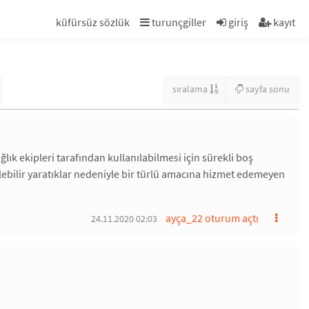
küfürsüz sözlük
turunçgiller
giriş
kayıt
sıralama
sayfa sonu
lık ekipleri tarafından kullanılabilmesi için sürekli boş
ebilir yaratıklar nedeniyle bir türlü amacına hizmet edemeyen
ayça_22 oturum açtı
24.11.2020 02:03