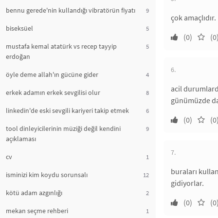
bennu gerede'nin kullandığı vibratörün fiyatı
9
çok amaçlıdır.
biseksüel
5
(0)
(0
mustafa kemal atatürk vs recep tayyip
5
erdoğan
6.
öyle deme allah'ın gücüne gider
4
acil durumlard
erkek adamın erkek sevgilisi olur
8
günümüzde daha
linkedin'de eski sevgili kariyeri takip etmek
6
(0)
(0
tool dinleyicilerinin müziği değil kendini
9
açıklaması
7.
cv
1
buraları kullan
isminizi kim koydu sorunsalı
12
gidiyorlar.
kötü adam azgınlığı
2
(0)
(0
mekan seçme rehberi
1