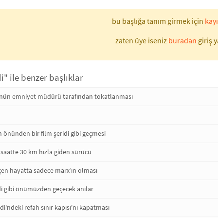
bu başlığa tanım girmek için
kayı
zaten üye iseniz
buradan
giriş y
i" ile benzer başlıklar
ün emniyet müdürü tarafından tokatlanması
n önünden bir film şeridi gibi geçmesi
p saatte 30 km hızla giden sürücü
geçen hayatta sadece marx’ın olması
di gibi önümüzden geçecek anılar
idi'ndeki refah sınır kapısı'nı kapatması