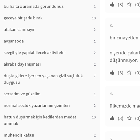
(3)
(0
bu hafta x aramada göründünüz
1
geceye bir şarkı bırak
10
3.
atakan camı sıyır
2
bir cinayetten
avşar soda
1
o şeride çakarl
sevgiliyle yapılabilecek aktiviteler
2
düşünmüyor.
akraba dayanışması
2
(3)
(0
duşta gidere işerken yaşanan gizli suçluluk
7
duygusu
4.
serserim ve güzelim
1
normal sözlük yazarlarının çizimleri
ülkemizde maal
2
hatun düşürmek için kedilerden medet
10
(3)
(0
ummak
mühendis kafası
2
5.