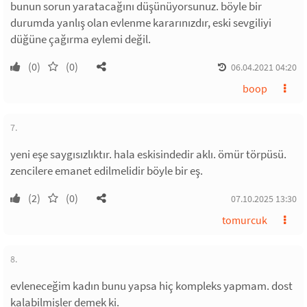
bunun sorun yaratacağını düşünüyorsunuz. böyle bir
durumda yanlış olan evlenme kararınızdır, eski sevgiliyi
düğüne çağırma eylemi değil.
(0)
(0)
06.04.2021 04:20
boop
7.
yeni eşe saygısızlıktır. hala eskisindedir aklı. ömür törpüsü.
zencilere emanet edilmelidir böyle bir eş.
(2)
(0)
07.10.2025 13:30
tomurcuk
8.
evleneceğim kadın bunu yapsa hiç kompleks yapmam. dost
kalabilmişler demek ki.