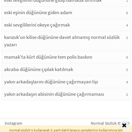
eski sevgilinin düğününe gidip damada sırıtmak
1
eski eşinin düğününe giden adam
6
eski sevgililerini okeye çağırmak
4
kanzuk'un kilise düğününe davet almamış normal sözlük
2
yazarı
mamak'ta kürt düğününe tem polis baskını
9
akraba düğününe çıplak katılmak
5
yakın arkadaşlarını düğününe çağırmayan tip
4
yakın arkadaşın abisinin düğününe çağırmaması
2
instagram
Normal Sözlük © 2026
normal sözlük'ü kullanarak 3. parti dahil tarayıcı çerezlerinin kullanımına izin