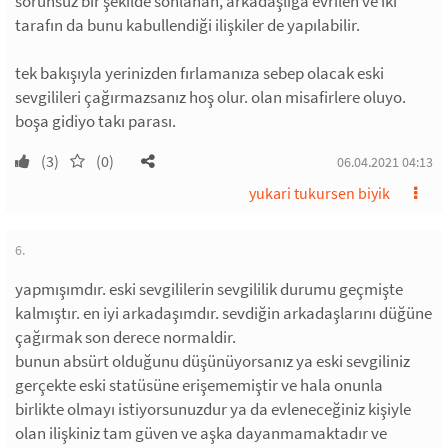
sorunsuz bir şekilde sonlanan, arkadaşlığa evrilen ve iki
tarafın da bunu kabullendiği ilişkiler de yapılabilir.
tek bakışıyla yerinizden fırlamanıza sebep olacak eski
sevgilileri çağırmazsanız hoş olur. olan misafirlere oluyo.
boşa gidiyo takı parası.
(3)
(0)
06.04.2021 04:13
yukari tukursen biyik
6.
yapmışımdır. eski sevgililerin sevgililik durumu geçmişte
kalmıştır. en iyi arkadaşımdır. sevdiğin arkadaşlarını düğüne
çağırmak son derece normaldir.
bunun absürt olduğunu düşünüyorsanız ya eski sevgiliniz
gerçekte eski statüsüne erişememiştir ve hala onunla
birlikte olmayı istiyorsunuzdur ya da evleneceğiniz kişiyle
olan ilişkiniz tam güven ve aşka dayanmamaktadır ve