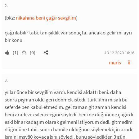
2.
(bkz:
nikahına beni çağır sevgilim
)
çağrılabilir tabi. tanışıklık var sonuçta. ancak o gelir mi ayrı
bir konu.
(1)
(0)
13.12.2020 16:16
muris
3.
yıllar önce bir sevgilim vardı. kendisi aldattı beni. daha
sonra pişman oldu geri dönmek istedi. türk filmi misali bu
seferde ben kabul etmedim. gel zaman git zaman kendisi
beni aradı ve evleneceğini söyledi. beni de düğününe çağırdı.
eski bir arkadaşım olarak gelmeni istiyorum dedi. gitmedim
düğününe tabii. sonra hamile olduğunu söylemek için aradı
ismini msy80 koyacağını söyledi. bunu söyledikten 3 gün