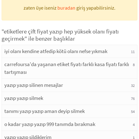
zaten üye iseniz
buradan
giriş yapabilirsiniz.
"etiketlere çift fiyat yazıp hep yüksek olanı fiyatı
geçirmek" ile benzer başlıklar
iyi olanı kendine atfedip kötü olanı nefse yıkmak
11
carrefoursa'da yaşanan etiket fiyatı farklı kasa fiyatı farklı
8
tartışması
yazıp yazıp silinen mesajlar
32
yazıp yazıp silmek
76
tanımı yazıp yazıp aman deyip silmek
54
o kadar yazıp yazıp 999 tanımda bırakmak
4
yazıp yazıp sildiklerim
1