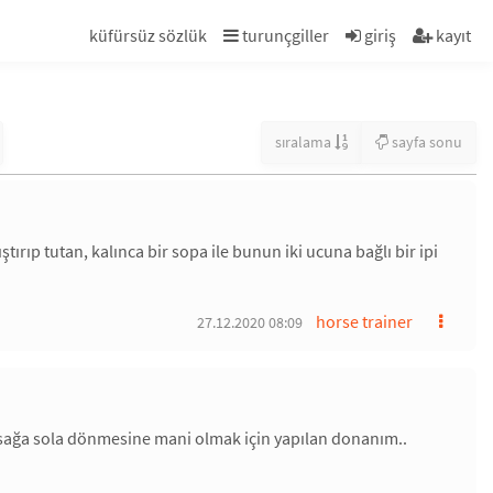
küfürsüz sözlük
turunçgiller
giriş
kayıt
sıralama
sayfa sonu
ırıp tutan, kalınca bir sopa ile bunun iki ucuna bağlı bir ipi
horse trainer
27.12.2020 08:09
sağa sola dönmesine mani olmak için yapılan donanım..