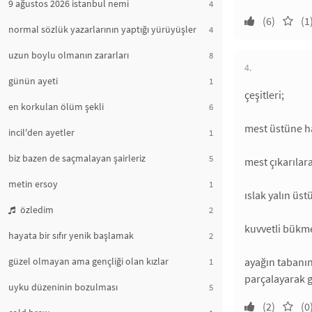
9 ağustos 2026 istanbul nemi
4
(6)
(1
normal sözlük yazarlarının yaptığı yürüyüşler
4
uzun boylu olmanın zararları
8
4.
günün ayeti
1
çeşitleri;
en korkulan ölüm şekli
6
mest üstüne ha
incil'den ayetler
1
biz bazen de saçmalayan şairleriz
5
mest çıkarılar
metin ersoy
1
ıslak yalın üst
özledim
2
kuvvetli bükmel
hayata bir sıfır yenik başlamak
2
güzel olmayan ama gençliği olan kızlar
ayağın tabanın
1
parçalayarak g
uyku düzeninin bozulması
5
(2)
(0