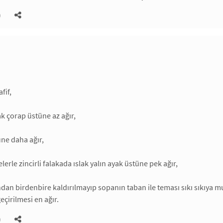
)
fif,
ak çorap üstüne az ağır,
üne daha ağır,
erle zincirli falakada ıslak yalın ayak üstüne pek ağır,
dan birdenbire kaldırılmayıp sopanın taban ile teması sıkı sıkıya 
eçirilmesi en ağır.
)