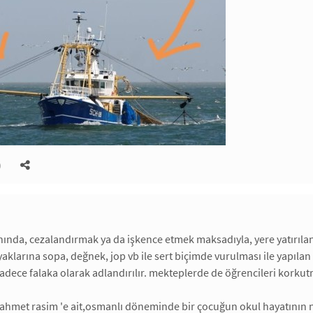
)
ında, cezalandırmak ya da işkence etmek maksadıyla, yere yatırıl
yaklarına sopa, değnek, jop vb ile sert biçimde vurulması ile yapıl
adece falaka olarak adlandırılır. mekteplerde de öğrencileri korkutm
hmet rasim 'e ait,osmanlı döneminde bir çocuğun okul hayatının nas