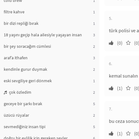
cold brew
1
filtre kahve
1
5.
bir dizi repliği bırak
1
türk polisi ve
18 yaşını geçip hala ailesiyle yaşayan insan
3
(0)
(0
bir şey soracağım cümlesi
2
araf’a ithafen
3
6.
kendinle gurur duymak
2
kemal sunalın 
eski sevgiliye geri dönmek
1
(1)
(0
çok özledim
2
geceye bir şarkı bırak
5
7.
üzücü rüyalar
2
bu ceza sonuc
sevmediğiniz insan tipi
5
(1)
(0
doğru bir evlilik için gereken şeyler
6