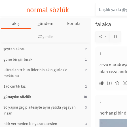
normal sözlük
falaka
akış
gündem
konular
yenile
şeytan akoru
2
1.
güne bir şiir bırak
1
ceza olarak ay
ultraslan tribün liderinin akın gürlek'e
2
olan cezalandı
mektubu
(1)
(0
170 cm'lik kız
2
günaydın sözlük
10
2.
30 yaşını geçip ailesiyle aynı yalıda yaşayan
3
herhangi bir 
insan
nick vermeden bir yazara seslen
3