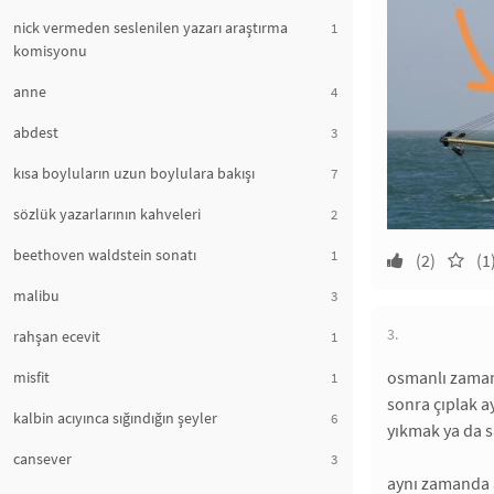
nick vermeden seslenilen yazarı araştırma
1
komisyonu
anne
4
abdest
3
kısa boyluların uzun boylulara bakışı
7
sözlük yazarlarının kahveleri
2
beethoven waldstein sonatı
1
(2)
(1
malibu
3
3.
rahşan ecevit
1
osmanlı zaman
misfit
1
sonra çıplak a
kalbin acıyınca sığındığın şeyler
6
yıkmak ya da s
cansever
3
aynı zamanda a