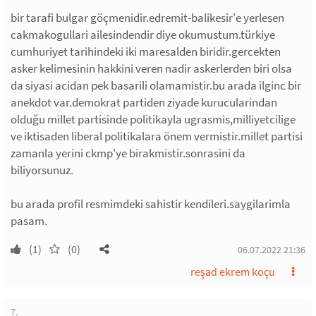
bir tarafi bulgar göçmenidir.edremit-balikesir'e yerlesen
cakmakogullari ailesindendir diye okumustum.türkiye
cumhuriyet tarihindeki iki maresalden biridir.gercekten
asker kelimesinin hakkini veren nadir askerlerden biri olsa
da siyasi acidan pek basarili olamamistir.bu arada ilginc bir
anekdot var.demokrat partiden ziyade kurucularindan
olduğu millet partisinde politikayla ugrasmis,milliyetcilige
ve iktisaden liberal politikalara önem vermistir.millet partisi
zamanla yerini ckmp'ye birakmistir.sonrasini da
biliyorsunuz.
bu arada profil resmimdeki sahistir kendileri.saygilarimla
pasam.
(1)
(0)
06.07.2022 21:36
reşad ekrem koçu
7.