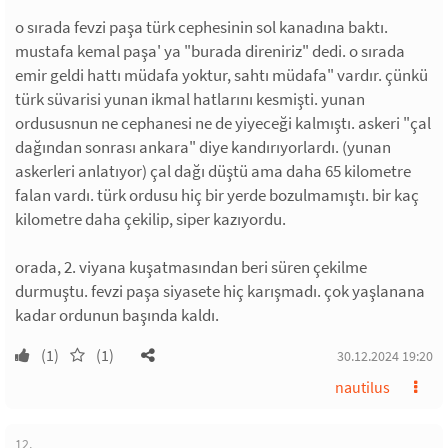
o sırada fevzi paşa türk cephesinin sol kanadına baktı.
mustafa kemal paşa' ya "burada direniriz" dedi. o sırada
emir geldi hattı müdafa yoktur, sahtı müdafa" vardır. çünkü
türk süvarisi yunan ikmal hatlarını kesmişti. yunan
ordususnun ne cephanesi ne de yiyeceği kalmıştı. askeri "çal
dağından sonrası ankara" diye kandırıyorlardı. (yunan
askerleri anlatıyor) çal dağı düştü ama daha 65 kilometre
falan vardı. türk ordusu hiç bir yerde bozulmamıştı. bir kaç
kilometre daha çekilip, siper kazıyordu.
orada, 2. viyana kuşatmasından beri süren çekilme
durmuştu. fevzi paşa siyasete hiç karışmadı. çok yaşlanana
kadar ordunun başında kaldı.
(1)
(1)
30.12.2024 19:20
nautilus
12.