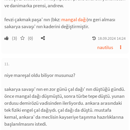
ve danimarka prensi, andrew.
fevzi çakmak paşa' nın (bkz:
mangal dağı
)nı geri alması
sakarya savaşı' nın kaderini değiştirmiştir.
(3)
(0)
18.09.2024 14:24
nautilus
11.
niye mareşal oldu biliyor musunuz?
sakarya savaşı' nın en zor günü çal dağı' nın düştüğü gündü.
önce mangal dağı düşmüştü, sonra türbe tepe düştü. yunan
ordusu demirözü vadisinden ilerliyordu. ankara arasındaki
tek fiziki engel çal dağıydı. çal dağı da düştü. mustafa
kemal, ankara' da meclisin kayseriye taşınma hazırlıklarına
başlanılmasını istedi.