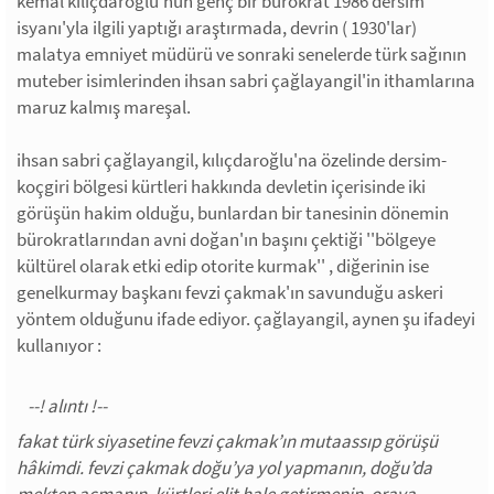
kemal kılıçdaroğlu'nun genç bir bürokrat 1986 dersim
isyanı'yla ilgili yaptığı araştırmada, devrin ( 1930'lar)
malatya emniyet müdürü ve sonraki senelerde türk sağının
muteber isimlerinden ihsan sabri çağlayangil'in ithamlarına
maruz kalmış mareşal.
ihsan sabri çağlayangil, kılıçdaroğlu'na özelinde dersim-
koçgiri bölgesi kürtleri hakkında devletin içerisinde iki
görüşün hakim olduğu, bunlardan bir tanesinin dönemin
bürokratlarından avni doğan'ın başını çektiği ''bölgeye
kültürel olarak etki edip otorite kurmak'' , diğerinin ise
genelkurmay başkanı fevzi çakmak'ın savunduğu askeri
yöntem olduğunu ifade ediyor. çağlayangil, aynen şu ifadeyi
kullanıyor :
fakat türk siyasetine fevzi çakmak’ın mutaassıp görüşü
hâkimdi. fevzi çakmak doğu’ya yol yapmanın, doğu’da
mektep açmanın, kürtleri elit hale getirmenin, oraya