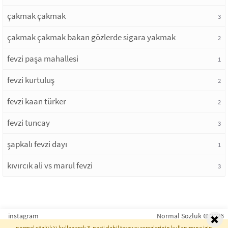
çakmak çakmak
3
çakmak çakmak bakan gözlerde sigara yakmak
2
fevzi paşa mahallesi
1
fevzi kurtuluş
2
fevzi kaan türker
2
fevzi tuncay
3
şapkalı fevzi dayı
1
kıvırcık ali vs marul fevzi
3
instagram
Normal Sözlük © 2026
normal sözlük'ü kullanarak 3. parti dahil tarayıcı çerezlerinin kullanımına izin