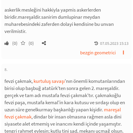
askerlik mesleğini hakkiyla yapmis askerlerden
biridir.mareşaldir.sanirim dumlupinar meydan
muharebesindeki zaferden dolayi kendisine bu unvan
verilmistir.
(0)
(0)
07.05.2023 15:13
bezgin geometrici
8.
fevzi çakmak,
kurtuluş savaşı
'nın önemli komutanlarından
birisi olup başbuğ atatürk'ten sonra gelen 2. mareşaldir.
gerçek ve tam adı mustafa fevzi çakmak'tır. çakmakoğlu
fevzi paşa, mustafa kemal'in kara kutusu ve sırdaşı olup en
uzun süre genelkurmay başkanlığı yapan kişidir.
mareşal
fevzi çakmak
, dindar bir insan olmasına rağmen asla dini
siyasete alet etmemiş ve inancını kendi içinde yaşamıştır.
tengri rahmet eylesin; kutlu tini şad, mekanı uçmağ olsun.