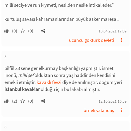
millî seciye ve ruh kıymeti, nesilden nesile intikal eder."
kurtuluş savaşı kahramanlarından büyük asker mareşal.
(0)
(0)
10.04.2021 17:09
ucuncu gokturk devleti
5.
bilfiil 23 sene genelkurmay başkanlığı yapmıştır. ismet
inönü,
milli şef
olduktan sonra yaş haddinden kendisini
emekli etmiştir.
kavaklı fevzi
diye de anılmıştır. doğum yeri
istanbul kavaklar
olduğu için bu lakabı almıştır.
(2)
(0)
12.10.2021 16:59
örnek vatandaş
6.