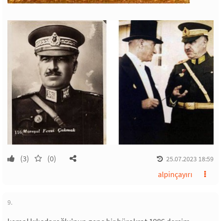
(3)
(0)
25.07.2023 18:59
alpinçayırı
9.