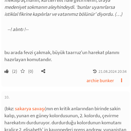
medeniyet sokmanın aleyhindeydi. ‘bunlar uyanırlarsa
istiklal fikrine kapılırlar ve vatanımız bölünür’ diyordu. (…)
bu arada fevzi çakmak, büyük taarruz'un harekat planını
hazırlayan komutandır.
(2)
(0)
21.08.2024 20:34
archie bunker
10.
(bkz:
sakarya savaşı
)nın en kritik anlarından birinde sakin
kalıp, yunan en güney kolordusunun, 2. kolordu, çevirme
harekatını durduruyor. durdurduğu kolordunun komutanı
kraliçe 2. elisabeth' in kayınpederi prens andrew. yunanistan