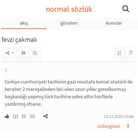
normal sözlük
akış
gündem
konular
fevzi çakmak
1.
türkiye cumhuriyeti tarihinin gazi mustafa kemal atatürk ile
beraber 2 mareşalinden biri olan uzun yıllar genelkurmay
başkanlığı yapmış türk tarihine adını altın harflerle
yazdırmış efsane.
(2)
(0)
12.11.2020 15:48
unforgiven