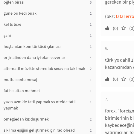
gereken bir pi
öğlen birası
5
güne bir kedi bırak
2
(bkz:
fatal err
kef ls luxe
1
(0)
(0
şahi
1
hoşlanılan kızın türkücü çıkması
1
6.
orijinalinden daha iyi olan coverlar
4
türkiye dahil 
kazancımdan v
alternatif müzikte stereolab sınavına takılmak
2
(0)
(0
mutlu sonlu mesaj
1
fatih sultan mehmet
1
7.
yazın avm'de tatil yapmak vs otelde tatil
1
yapmak
forex, "foreig
birimlerinin bi
omegledan kız düşürmek
2
kaybedeceğini 
sıkılma eşiğini geliştirmek için radiohead
2
yatırımcılar, f