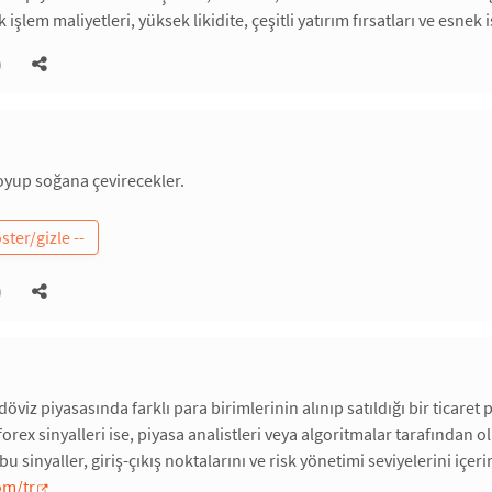
 işlem maliyetleri, yüksek likidite, çeşitli yatırım fırsatları ve esnek i
)
oyup soğana çevirecekler.
)
döviz piyasasında farklı para birimlerinin alınıp satıldığı bir ticare
orex sinyalleri ise, piyasa analistleri veya algoritmalar tarafından o
bu sinyaller, giriş-çıkış noktalarını ve risk yönetimi seviyelerini içerir
om/tr