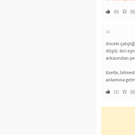
(0)
(0
10.
önceki çalıştı
düştü. biri eşi
arkasından pe
özetle, bilmed
anlamına gelm
(1)
(0