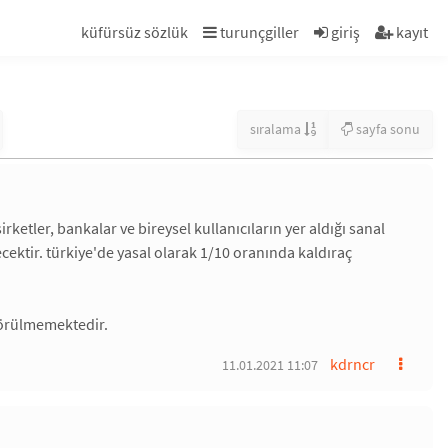
küfürsüz sözlük
turunçgiller
giriş
kayıt
sıralama
sayfa sonu
şirketler, bankalar ve bireysel kullanıcıların yer aldığı sanal
ecektir. türkiye'de yasal olarak 1/10 oranında kaldıraç
 görülmemektedir.
kdrncr
11.01.2021 11:07