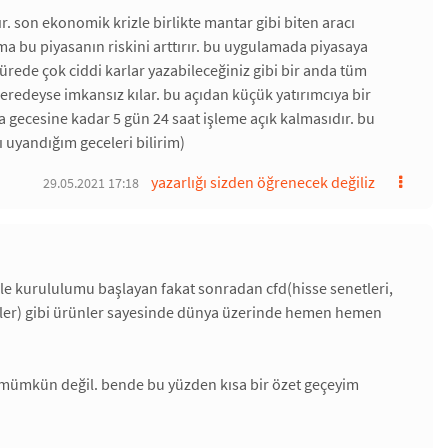
r. son ekonomik krizle birlikte mantar gibi biten aracı
ma bu piyasanın riskini arttırır. bu uygulamada piyasaya
ürede çok ciddi karlar yazabileceğiniz gibi bir anda tüm
redeyse imkansız kılar. bu açıdan küçük yatırımcıya bir
ma gecesine kadar 5 gün 24 saat işleme açık kalmasıdır. bu
ı uyandığım geceleri bilirim)
yazarlığı sizden öğrenecek değiliz
29.05.2021 17:18
 ile kurululumu başlayan fakat sonradan cfd(hisse senetleri,
rünler) gibi ürünler sayesinde dünya üzerinde hemen hemen
mak mümkün değil. bende bu yüzden kısa bir özet geçeyim