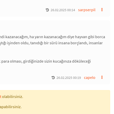
sarpserpil
26.02.2025 00:14
 şimdi kazanacağım, ha yarın kazanacağım diye hayvan gibi borca
ştığı işinden oldu, tanıdığı bir sürü insana borçlandı, insanlar
k para olması, girdiğinizde sizin kucağınıza döküleceği
capelo
26.02.2025 00:19
t
olabilirsiniz.
apabilirsiniz.