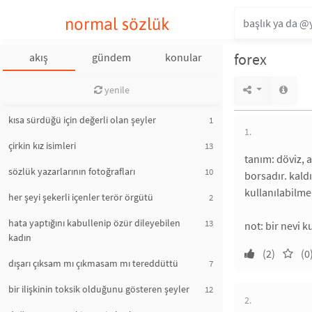
normal sözlük
forex
akış
gündem
konular
yenile
kısa sürdüğü için değerli olan şeyler
1
1.
çirkin kız isimleri
13
tanım: döviz, a
sözlük yazarlarının fotoğrafları
10
borsadır. kaldı
kullanılabilme
her şeyi şekerli içenler terör örgütü
2
hata yaptığını kabullenip özür dileyebilen
13
not: bir nevi 
kadın
(2)
(0
dışarı çıksam mı çıkmasam mı tereddüttü
7
bir ilişkinin toksik olduğunu gösteren şeyler
12
2.