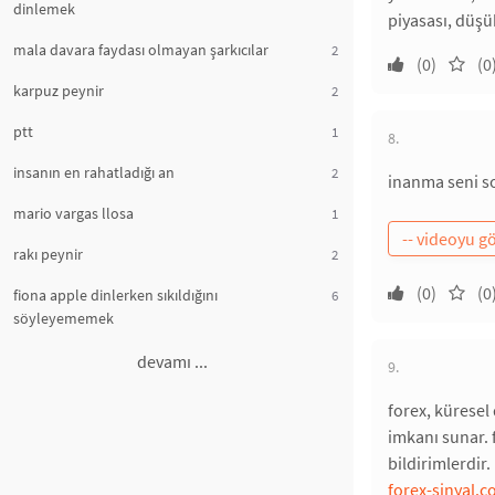
dinlemek
piyasası, düşük
mala davara faydası olmayan şarkıcılar
2
(0)
(0
karpuz peynir
2
ptt
1
8.
insanın en rahatladığı an
2
inanma seni s
mario vargas llosa
1
rakı peynir
2
(0)
(0
fiona apple dinlerken sıkıldığını
6
söyleyememek
devamı ...
9.
forex, küresel 
imkanı sunar. f
bildirimlerdir. 
forex-sinyal.c