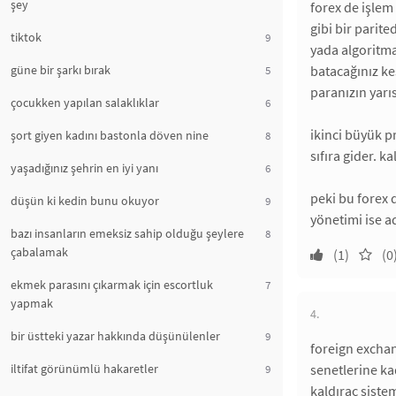
şey
forex de işlem
gibi bir parit
tiktok
9
yada algoritma
güne bir şarkı bırak
batacağınız ke
5
paranızın yarı
çocukken yapılan salaklıklar
6
ikinci büyük p
şort giyen kadını bastonla döven nine
8
sıfıra gider. k
yaşadığınız şehrin en iyi yanı
6
peki bu forex 
düşün ki kedin bunu okuyor
9
yönetimi ise a
bazı insanların emeksiz sahip olduğu şeylere
8
çabalamak
(1)
(0
ekmek parasını çıkarmak için escortluk
7
yapmak
4.
bir üstteki yazar hakkında düşünülenler
9
foreign exchan
iltifat görünümlü hakaretler
senetlerine ka
9
kaldıraç sistem