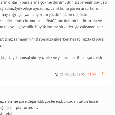
rmların onların paralarına çökme durumudur. siz örneğin xauusd
a longladınız(yükselişe oynadınız yani) bunu gören aracı kurum
maya uğraşır. yani atıyorum yüzde 1 lik bir düşüşte
e bile kendi ekranınızda düştüğüne dair bir bildirim alır ve
tek yolu güvenilir, büyük londra şirketleriyle çalışmanızdır.
yaptığınız zamanın limiti sonsuza giderken hesabınızda ki para
...
 iyi finansal okuryazarlık ve yılların tecrübesi şart. risk
caho
28.06.2021 02:51
ınız sisteme göre değişiklik gösteren,borsadan tutun hisse
eğiniz bir platformdur.
terebilir.