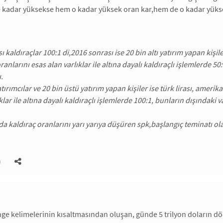
e kadar yüksekse hem o kadar yüksek oran kar,hem de o kadar yükse
 kaldıraçlar 100:1 di,2016 sonrası ise 20 bin altı yatırım yapan kişil
anlarını esas alan varlıklar ile altına dayalı kaldıraçlı işlemlerde 5
.
ırımcılar ve 20 bin üstü yatırım yapan kişiler ise türk lirası, amerik
klar ile altına dayalı kaldıraçlı işlemlerde 100:1, bunların dışındaki 
da kaldıraç oranlarını yarı yarıya düşüren spk,başlangıç teminatı olar
)
ge kelimelerinin kısaltmasından oluşan, günde 5 trilyon doların dönd