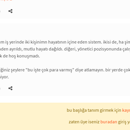
)
ğım iş yerinde iki kişinimn hayatının içine eden sistem. ikisi de, ha
nden ayrıldı, mutlu hayatı dağıldı. diğeri, yönetici pozisyonunda çalı
k de hoş konuşmadı.
iğiniz şeylere "bu işte çok para varmış" diye atlamayın. bir yerde ço
iyor.
)
bu başlığa tanım girmek için
kayı
zaten üye iseniz
buradan
giriş y