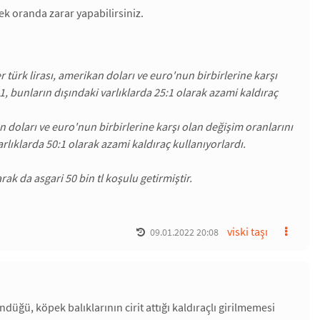
k oranda zarar yapabilirsiniz.
er türk lirası, amerikan doları ve euro'nun birbirlerine karşı
0:1, bunların dışındaki varlıklarda 25:1 olarak azami kaldıraç
an doları ve euro'nun birbirlerine karşı olan değişim oranlarını
varlıklarda 50:1 olarak azami kaldıraç kullanıyorlardı.
ak da asgari 50 bin tl koşulu getirmiştir.
viski taşı
09.01.2022 20:08
üğü, köpek balıklarının cirit attığı kaldıraçlı girilmemesi