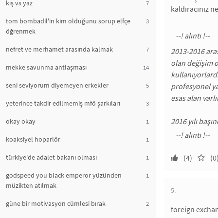
kış vs yaz
7
kaldıracınız n
tom bombadil'in kim olduğunu sorup elfçe
3
öğrenmek
nefret ve merhamet arasında kalmak
7
2013-2016 arası
olan değişim or
mekke savunma antlaşması
14
kullanıyorlardı
seni seviyorum diyemeyen erkekler
5
profesyonel yat
esas alan varlı
yeterince takdir edilmemiş mfö şarkıları
3
2016 yılı başın
okay okay
1
koaksiyel hoparlör
1
türkiye'de adalet bakanı olması
(4)
(0
1
godspeed you black emperor yüzünden
1
müzikten atılmak
5.
güne bir motivasyon cümlesi bırak
2
foreign exchan