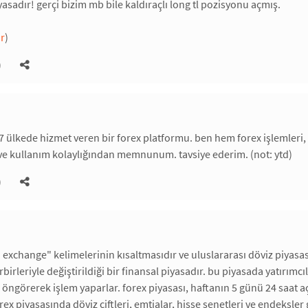
yasadır! gerçi bizim mb bile kaldıraçlı long tl pozisyonu açmış.
or
)
)
17 ülkede hizmet veren bir forex platformu. ben hem forex işlemleri,
e kullanım kolaylığından memnunum. tavsiye ederim. (not: ytd)
)
n exchange" kelimelerinin kısaltmasıdır ve uluslararası döviz piyasası
rbirleriyle değiştirildiği bir finansal piyasadır. bu piyasada yatırımc
öngörerek işlem yaparlar. forex piyasası, haftanın 5 günü 24 saat aç
orex piyasasında döviz çiftleri, emtialar, hisse senetleri ve endeksler