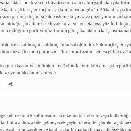
 yapacakları bekleyen en büyük sıkıntı alın satım yaptıkları platfo
ede kaldıraçlı bir işlem açtınız ve kumar oynar gibi 1 e 50 kaldıraçl
 sizin paranızı hiçbir şekilde işleme koymaz ve pozisyonunuzu batır
sin olduğu için adam size tuzak kurar ve mesela fiyat yüzde 1 düşmes
sının uçtuğunu görürsünüz. bunun gibi çakallıklarla karşılaşmamanın 
roblem ise kaldıraçtır. kaldıraç=finansal ölümdür. kaldıraçlı işlem 
aldıracınız arttıkçada paranızın sıfıra inme hızının ivmesi gittikçe artar
den para kazanmak mümkün mü? elbette mümkün ama gelin görün ki çok
deta uzmanlık alanınız olmalı.
)
ge kelimesinin kısaltmasıdır. iki ülkenin birimlerini veya kullandığ
dar hatta aklınıza bile gelmeyecek şeyler üzerinde işlemler açabilec
iyle çalışırlar.içerikler ve kaldıraçlar firmadan firmaya değişiklik gös