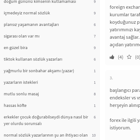
doğum gününü kimsenin kutlamaması
9
foreign exchan
içmedeyiz normal sözlük
9
kurumlar taraf
koyduğunuz par
plansız yaşamanın avantajları
6
yatırımınızı k
sigarası olan var mı
7
avantaj sağlar
açıdan yatırımc
en güzel bira
9
(4)
(0
tiktok kullanan sözlük yazarları
6
yağmurlu bir sonbahar akşamı (yazar)
1
3.
yazarların istekleri
1
başlangıcı par
mutlu sonlu masaj
8
endeksler vs v
herşeyin alını
hassas köfte
1
erkekler çocuk doğurabilseydi dünya nasıl bir
6
forex ile ilgi
yer olurdu sorunsalı
istiyorum.
normal sözlük yazarlarının şu an ihtiyacı olan
10