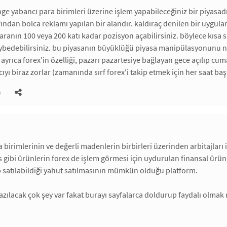
ge yabancı para birimleri üzerine işlem yapabileceğiniz bir piyasadı
ından bolca reklamı yapılan bir alandır. kaldıraç denilen bir uygula
anın 100 veya 200 katı kadar pozisyon açabilirsiniz. böylece kısa s
aybedebilirsiniz. bu piyasanın büyüklüğü piyasa manipülasyonunu ne
. ayrıca forex'in özelliği, pazarı pazartesiye bağlayan gece açılıp cu
ıyı biraz zorlar (zamanında sırf forex'i takip etmek için her saat baş
)
a birimlerinin ve değerli madenlerin birbirleri üzerinden arbitajları
s gibi ürünlerin forex de işlem görmesi için uydurulan finansal ü
p satılabildiği yahut satılmasının mümkün olduğu platform.
li yazılacak çok şey var fakat burayı sayfalarca doldurup faydalı ol