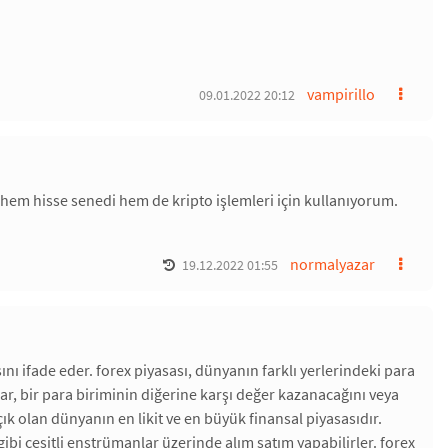
vampirillo
09.01.2022 20:12
 hem hisse senedi hem de kripto işlemleri için kullanıyorum.
normalyazar
19.12.2022 01:55
nı ifade eder. forex piyasası, dünyanın farklı yerlerindeki para
ılar, bir para biriminin diğerine karşı değer kazanacağını veya
ık olan dünyanın en likit ve en büyük finansal piyasasıdır.
 gibi çeşitli enstrümanlar üzerinde alım satım yapabilirler. forex