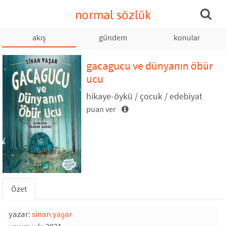
normal sözlük
akış
gündem
konular
gacagucu ve dünyanın öbür
ucu
hikaye-öykü / çocuk / edebiyat
puan ver
Özet
yazar:
sinan yaşar