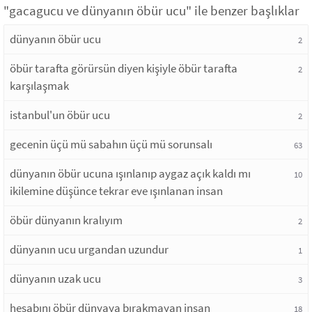
"gacagucu ve dünyanın öbür ucu" ile benzer başlıklar
dünyanın öbür ucu
2
öbür tarafta görürsün diyen kişiyle öbür tarafta
2
karşılaşmak
istanbul'un öbür ucu
2
gecenin üçü mü sabahın üçü mü sorunsalı
63
dünyanın öbür ucuna ışınlanıp aygaz açık kaldı mı
10
ikilemine düşünce tekrar eve ışınlanan insan
öbür dünyanın kralıyım
2
dünyanın ucu urgandan uzundur
1
dünyanın uzak ucu
3
hesabını öbür dünyaya bırakmayan insan
18