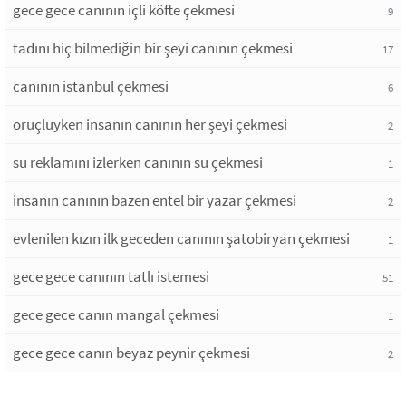
gece gece canının içli köfte çekmesi
9
tadını hiç bilmediğin bir şeyi canının çekmesi
17
canının istanbul çekmesi
6
oruçluyken insanın canının her şeyi çekmesi
2
su reklamını izlerken canının su çekmesi
1
insanın canının bazen entel bir yazar çekmesi
2
evlenilen kızın ilk geceden canının şatobiryan çekmesi
1
gece gece canının tatlı istemesi
51
gece gece canın mangal çekmesi
1
gece gece canın beyaz peynir çekmesi
2