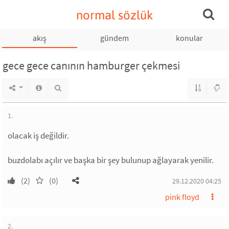
normal sözlük
akış
gündem
konular
gece gece canının hamburger çekmesi
1.
olacak iş değildir.
buzdolabı açılır ve başka bir şey bulunup ağlayarak yenilir.
(2)
(0)
29.12.2020 04:25
pink floyd
2.