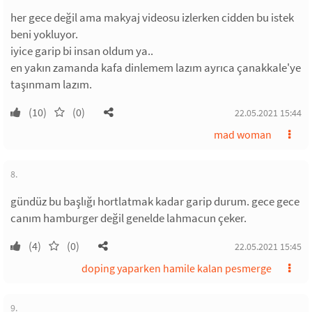
her gece değil ama makyaj videosu izlerken cidden bu istek
beni yokluyor.
iyice garip bi insan oldum ya..
en yakın zamanda kafa dinlemem lazım ayrıca çanakkale'ye
taşınmam lazım.
(10)
(0)
22.05.2021 15:44
mad woman
8.
gündüz bu başlığı hortlatmak kadar garip durum. gece gece
canım hamburger değil genelde lahmacun çeker.
(4)
(0)
22.05.2021 15:45
doping yaparken hamile kalan pesmerge
9.